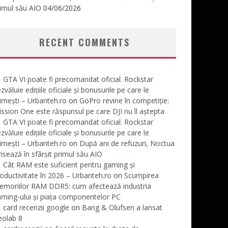
imul său AIO
04/06/2026
RECENT COMMENTS
GTA VI poate fi precomandat oficial. Rockstar
zvăluie edițiile oficiale și bonusurile pe care le
imești – Urbanteh.ro
on
GoPro revine în competiție:
ssion One este răspunsul pe care DJI nu îl aștepta
GTA VI poate fi precomandat oficial. Rockstar
zvăluie edițiile oficiale și bonusurile pe care le
imești – Urbanteh.ro
on
După ani de refuzuri, Noctua
nsează în sfârșit primul său AIO
Cât RAM este suficient pentru gaming și
oductivitate în 2026 – Urbanteh.ro
on
Scumpirea
emoriilor RAM DDR5: cum afectează industria
ming-ului și piața componentelor PC
card recenzii google
on
Bang & Olufsen a lansat
eolab 8