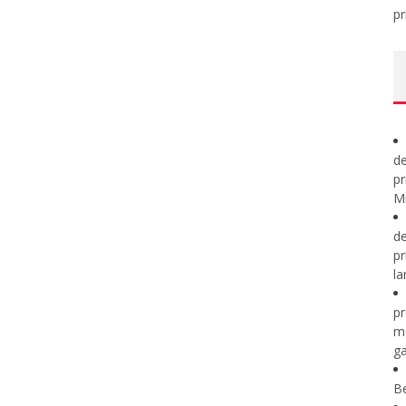
pr
de
pr
Mi
de
pr
la
pr
m
ga
B