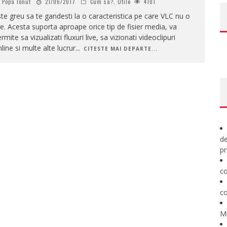
Popa Ionut
21/06/2017
Cum sa?
,
Utile
4101
te greu sa te gandesti la o caracteristica pe care VLC nu o
e. Acesta suporta aproape orice tip de fisier media, va
rmite sa vizualizati fluxuri live, sa vizionati videoclipuri
line si multe alte lucrur
...
CITESTE MAI DEPARTE...
de
pr
co
co
M