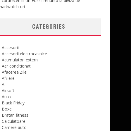
cardrecenzii
on
Fossil renunta la diviza de
martwatch-uri
CATEGORIES
Accesorii
Accesorii electrocasnice
Acumulatori externi
Aer conditionat
Afacerea Zilei
Afiliere
AI
Airsoft
Auto
Black Friday
Boxe
Bratari fitness
Calculatoare
Camere auto