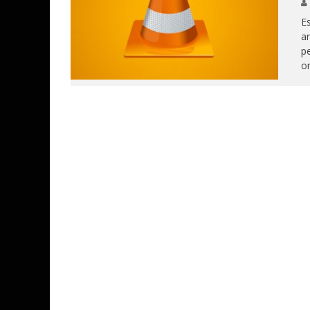
Es
ar
pe
on