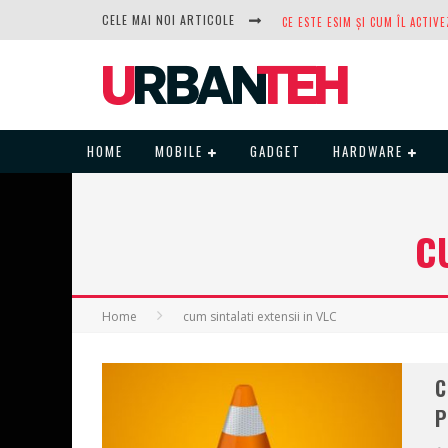
CELE MAI NOI ARTICOLE
DUPĂ ANI DE REFUZURI, NOCTUA
HOME
MOBILE
GADGET
HARDWARE
C
Home
cum sintalati extensii in VLC
C
P