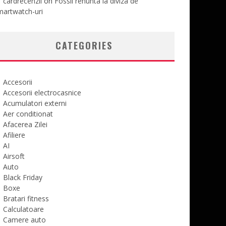
cardrecenzii
on
Fossil renunta la diviza de
martwatch-uri
CATEGORIES
Accesorii
Accesorii electrocasnice
Acumulatori externi
Aer conditionat
Afacerea Zilei
Afiliere
AI
Airsoft
Auto
Black Friday
Boxe
Bratari fitness
Calculatoare
Camere auto