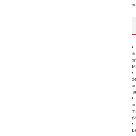
pr
de
pr
Mi
de
pr
la
pr
m
ga
B