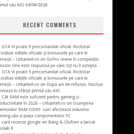
imul său AIO
04/06/2026
RECENT COMMENTS
GTA VI poate fi precomandat oficial. Rockstar
zvăluie edițiile oficiale și bonusurile pe care le
imești – Urbanteh.ro
on
GoPro revine în competiție:
ssion One este răspunsul pe care DJI nu îl aștepta
GTA VI poate fi precomandat oficial. Rockstar
zvăluie edițiile oficiale și bonusurile pe care le
imești – Urbanteh.ro
on
După ani de refuzuri, Noctua
nsează în sfârșit primul său AIO
Cât RAM este suficient pentru gaming și
oductivitate în 2026 – Urbanteh.ro
on
Scumpirea
emoriilor RAM DDR5: cum afectează industria
ming-ului și piața componentelor PC
card recenzii google
on
Bang & Olufsen a lansat
eolab 8