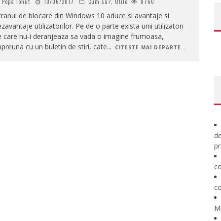
Popa Ionut
10/06/2017
Cum sa?
,
Utile
8760
ranul de blocare din Windows 10 aduce si avantaje si
zavantaje utilizatorilor. Pe de o parte exista unii utilizatori
e care nu-i deranjeaza sa vada o imagine frumoasa,
preuna cu un buletin de stiri, cate
...
CITESTE MAI DEPARTE...
de
pr
co
co
M