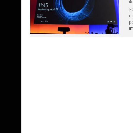
Ec
de
p
im