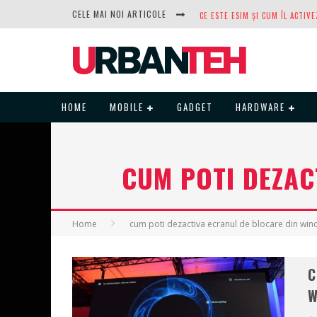
CELE MAI NOI ARTICOLE
DUPĂ ANI DE REFUZURI, NOCTUA
HOME
MOBILE
GADGET
HARDWARE
CUM POTI DEZAC
Home
cum poti dezactiva ecranul de blocare din wi
C
W