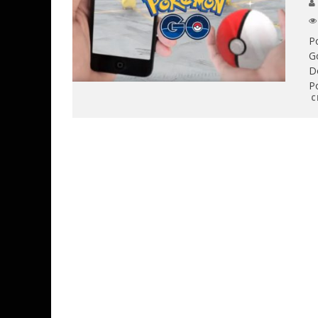
P
G
Do
Po
C