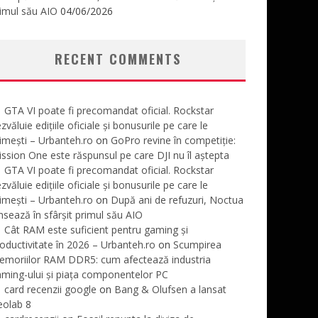
imul său AIO
04/06/2026
RECENT COMMENTS
GTA VI poate fi precomandat oficial. Rockstar
zvăluie edițiile oficiale și bonusurile pe care le
imești – Urbanteh.ro
on
GoPro revine în competiție:
ssion One este răspunsul pe care DJI nu îl aștepta
GTA VI poate fi precomandat oficial. Rockstar
zvăluie edițiile oficiale și bonusurile pe care le
imești – Urbanteh.ro
on
După ani de refuzuri, Noctua
nsează în sfârșit primul său AIO
Cât RAM este suficient pentru gaming și
oductivitate în 2026 – Urbanteh.ro
on
Scumpirea
emoriilor RAM DDR5: cum afectează industria
ming-ului și piața componentelor PC
card recenzii google
on
Bang & Olufsen a lansat
eolab 8