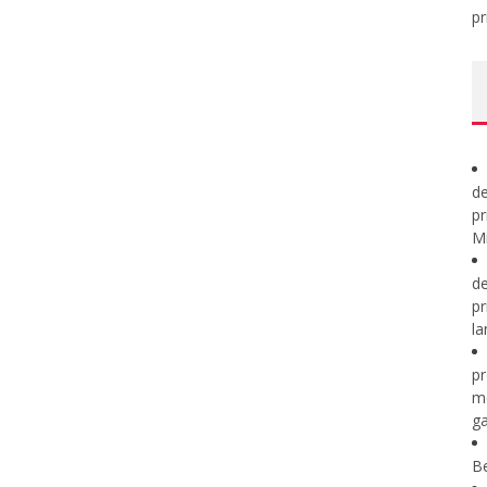
pr
de
pr
Mi
de
pr
la
pr
m
ga
B