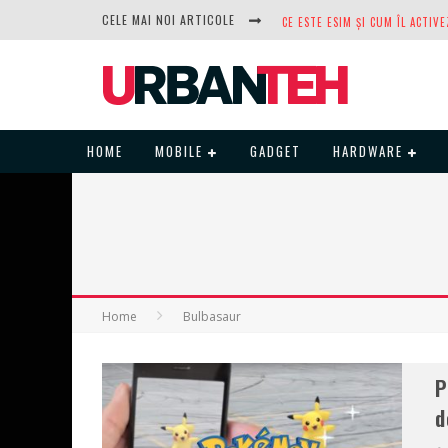
CELE MAI NOI ARTICOLE
DUPĂ ANI DE REFUZURI, NOCTUA
HOME
MOBILE
GADGET
HARDWARE
Home
Bulbasaur
P
d