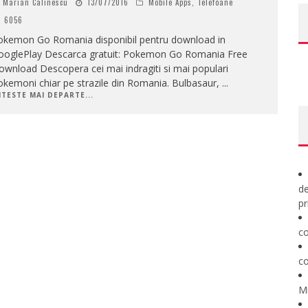
Marian Calinescu
13/07/2016
Mobile Apps
,
Telefoane
6056
okemon Go Romania disponibil pentru download in
ooglePlay Descarca gratuit: Pokemon Go Romania Free
wnload Descopera cei mai indragiti si mai populari
kemoni chiar pe strazile din Romania. Bulbasaur,
...
ITESTE MAI DEPARTE...
de
pr
co
co
M