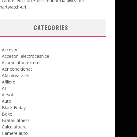
cardrecenzii
on
Fossil renunta la diviza de
martwatch-uri
CATEGORIES
Accesorii
Accesorii electrocasnice
Acumulatori externi
Aer conditionat
Afacerea Zilei
Afiliere
AI
Airsoft
Auto
Black Friday
Boxe
Bratari fitness
Calculatoare
Camere auto