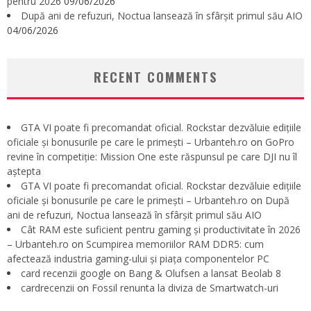
pentru 2026
09/06/2026
După ani de refuzuri, Noctua lansează în sfârșit primul său AIO
04/06/2026
RECENT COMMENTS
GTA VI poate fi precomandat oficial. Rockstar dezvăluie edițiile
oficiale și bonusurile pe care le primești – Urbanteh.ro
on
GoPro
revine în competiție: Mission One este răspunsul pe care DJI nu îl
aștepta
GTA VI poate fi precomandat oficial. Rockstar dezvăluie edițiile
oficiale și bonusurile pe care le primești – Urbanteh.ro
on
După
ani de refuzuri, Noctua lansează în sfârșit primul său AIO
Cât RAM este suficient pentru gaming și productivitate în 2026
– Urbanteh.ro
on
Scumpirea memoriilor RAM DDR5: cum
afectează industria gaming-ului și piața componentelor PC
card recenzii google
on
Bang & Olufsen a lansat Beolab 8
cardrecenzii
on
Fossil renunta la diviza de Smartwatch-uri