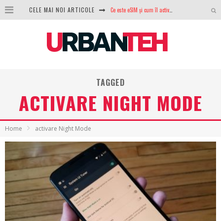
Ce este eSIM și cum îl activezi pe telefon? Ghid complet pentru Android și iPhone
CELE MAI NOI ARTICOLE
100 GB de internet mobil gratuit de la Orange. Fără contract, fără acte și fără obligații
LG lansează televizoarele OLED evo, QNED evo și Micro RGB pentru 2026
După ani de refuzuri, Noctua lansează în sfârșit primul său AIO
TAGGED
GoPro revine în competiție: Mission One este răspunsul pe care DJI nu îl aștepta
ACTIVARE NIGHT MODE
Analiza producției fotovoltaice în România – cât produce un sistem solar pe timp de iarnă?
NVIDIA avertizează: memoria RAM și SSD-urile ar putea deveni și mai scumpe în perioada următoare
Home
activare Night Mode
GTA VI poate fi precomandat oficial. Rockstar dezvăluie edițiile oficiale și bonusurile pe care le primești