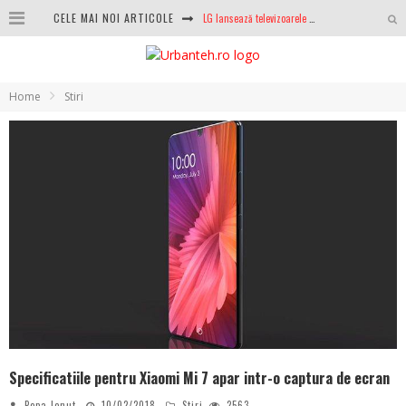
CELE MAI NOI ARTICOLE
LG lansează televizoarele OLED evo, QNED evo și Micro RGB pentru 2026
După ani de refuzuri, Noctua lansează în sfârșit primul său AIO
GoPro revine în competiție: Mission One este răspunsul pe care DJI nu îl aștepta
Home
Stiri
Analiza producției fotovoltaice în România – cât produce un sistem solar pe timp de iarnă?
NVIDIA avertizează: memoria RAM și SSD-urile ar putea deveni și mai scumpe în perioada următoare
GTA VI poate fi precomandat oficial. Rockstar dezvăluie edițiile oficiale și bonusurile pe care le primești
Ce este eSIM și cum îl activezi pe telefon? Ghid complet pentru Android și iPhone
100 GB de internet mobil gratuit de la Orange. Fără contract, fără acte și fără obligații
Specificatiile pentru Xiaomi Mi 7 apar intr-o captura de ecran
Popa Ionut
10/02/2018
Stiri
2563