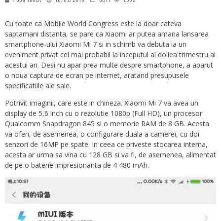
Cu toate ca Mobile World Congress este la doar cateva
saptamani distanta, se pare ca Xiaomi ar putea amana lansarea
smartphone-ului Xiaomi Mi 7 si in schimb va debuta la un
eveniment privat cel mai probabil la inceputul al doilea trimestru al
acestui an. Desi nu apar prea multe despre smartphone, a aparut
o noua captura de ecran pe internet, aratand presupusele
specificatiile ale sale.
Potrivit imaginii, care este in chineza. Xiaomi Mi 7 va avea un
display de 5,6 inch cu o rezolutie 1080p (Full HD), un procesor
Qualcomm Snapdragon 845 si o memorie RAM de 8 GB. Acesta
va oferi, de asemenea, o configurare duala a camerei, cu doi
senzori de 16MP pe spate. In ceea ce priveste stocarea interna,
acesta ar urma sa vina cu 128 GB si va fi, de asemenea, alimentat
de pe o baterie impresionanta de 4 480 mAh.