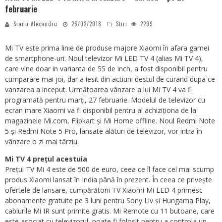
februarie
Sianu Alexandru
26/02/2018
Stiri
2299
Mi TV este prima linie de produse majore Xiaomi în afara gamei
de smartphone-uri. Noul televizor Mi LED TV 4 (alias Mi TV 4),
care vine doar in varianta de 55 de inch, a fost disponibil pentru
cumparare mai joi, dar a iesit din actiuni destul de curand dupa ce
vanzarea a inceput. Următoarea vânzare a lui Mi TV 4 va fi
programată pentru marți, 27 februarie. Modelul de televizor cu
ecran mare Xiaomi va fi disponibil pentru al achiziționa de la
magazinele Mi.com, Flipkart și Mi Home offline. Noul Redmi Note
5 și Redmi Note 5 Pro, lansate alături de televizor, vor intra în
vânzare o zi mai târziu.
Mi TV 4 prețul acestuia
Prețul TV Mi 4 este de 500 de euro, ceea ce îl face cel mai scump
produs Xiaomi lansat în India până în prezent. În ceea ce privește
ofertele de lansare, cumpărătorii TV Xiaomi Mi LED 4 primesc
abonamente gratuite pe 3 luni pentru Sony Liv și Hungama Play,
cablurile Mi IR sunt primite gratis. Mi Remote cu 11 butoane, care
este asociat cu televizorul, poate fi folosit pentru a controla un