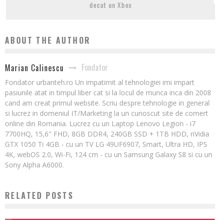
decat un Xbox
ABOUT THE AUTHOR
Fondator
Marian Calinescu
Fondator urbanteh.ro Un impatimit al tehnologiei imi impart
pasiunile atat in timpul liber cat si la locul de munca inca din 2008
cand am creat primul website. Scriu despre tehnologie in general
si lucrez in domeniul IT/Marketing la un cunoscut site de comert
online din Romania. Lucrez cu un Laptop Lenovo Legion - i7
7700HQ, 15,6" FHD, 8GB DDR4, 240GB SSD + 1TB HDD, nVidia
GTX 1050 Ti 4GB - cu un TV LG 49UF6907, Smart, Ultra HD, IPS
4K, webOS 2.0, Wi-Fi, 124 cm - cu un Samsung Galaxy S8 si cu un
Sony Alpha A6000.
RELATED POSTS