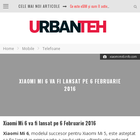
Ce este eSIM și cum îl activezi pe telefon? Ghid complet pentru Android și iPhone
CELE MAI NOI ARTICOLE
100 GB de internet mobil gratuit de la Orange. Fără contract, fără acte și fără obligații
LG lansează televizoarele OLED evo, QNED evo și Micro RGB pentru 2026
După ani de refuzuri, Noctua lansează în sfârșit primul său AIO
Home
Mobile
Telefoane
GoPro revine în competiție: Mission One este răspunsul pe care DJI nu îl aștepta
xiaomimi6info.com
Analiza producției fotovoltaice în România – cât produce un sistem solar pe timp de iarnă?
NVIDIA avertizează: memoria RAM și SSD-urile ar putea deveni și mai scumpe în perioada următoare
XIAOMI MI 6 VA FI LANSAT PE 6 FEBRUARIE
2016
GTA VI poate fi precomandat oficial. Rockstar dezvăluie edițiile oficiale și bonusurile pe care le primești
Xiaomi Mi 6 va fi lansat pe 6 Februarie 2016
Xiaomi Mi 6
, modelul succesor pentru Xiaomi Mi 5, este asteptat
sa fie lansat in prima parte a anului viitor, ultimile stiri indicand