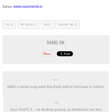
Sursa:
www.xiaomimi6.in
mi 6
Mi Note 2
mi6
Xiaomi Mi 6
SHARE ON:
eMAG a lansat programul Buy Back pentru telefoane si tablete
Asus VivoPC X – un desktop gaming cu dimensiuni mai mici