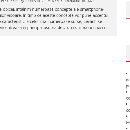
Popa Ionut
06/02/2017
Mobile
,
Telefoane
3325
e obicei, intalnim numeroase concepte ale smartphone-
ilor viitoare. In timp ce aceste concepte vor pune accentul
 caracteristicile celor mai numeroase surse, ceilanti se
ncentreaza in principal asupra de
...
CITESTE MAI DEPARTE...
de
pr
co
co
M