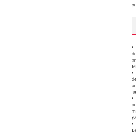
pr
de
pr
Mi
de
pr
la
pr
m
ga
B