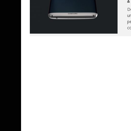
D
ur
pe
co