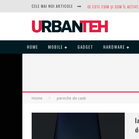
CELE MAI NOI ARTICOLE
DUPĂ ANI DE REFUZURI, NOCTUA
HOME
MOBILE
GADGET
HARDWARE
Home
pereche de casti
I
d