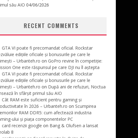
imul său AIO
04/06/2026
RECENT COMMENTS
GTA VI poate fi precomandat oficial. Rockstar
zvăluie edițiile oficiale și bonusurile pe care le
imești – Urbanteh.ro
on
GoPro revine în competiție:
ssion One este răspunsul pe care DJI nu îl aștepta
GTA VI poate fi precomandat oficial. Rockstar
zvăluie edițiile oficiale și bonusurile pe care le
imești – Urbanteh.ro
on
După ani de refuzuri, Noctua
nsează în sfârșit primul său AIO
Cât RAM este suficient pentru gaming și
oductivitate în 2026 – Urbanteh.ro
on
Scumpirea
emoriilor RAM DDR5: cum afectează industria
ming-ului și piața componentelor PC
card recenzii google
on
Bang & Olufsen a lansat
eolab 8