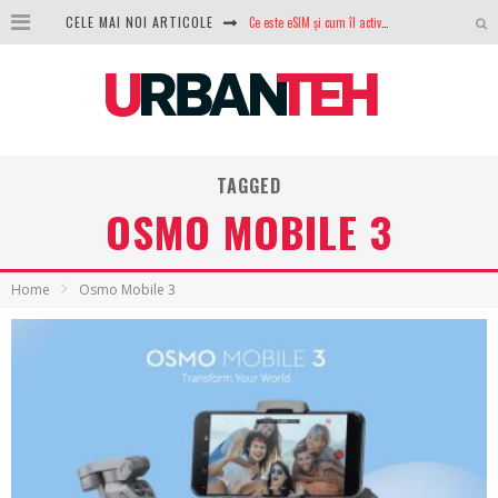
CELE MAI NOI ARTICOLE
100 GB de internet mobil gratuit de la Orange. Fără contract, fără acte și fără obligații
LG lansează televizoarele OLED evo, QNED evo și Micro RGB pentru 2026
După ani de refuzuri, Noctua lansează în sfârșit primul său AIO
GoPro revine în competiție: Mission One este răspunsul pe care DJI nu îl aștepta
TAGGED
OSMO MOBILE 3
Analiza producției fotovoltaice în România – cât produce un sistem solar pe timp de iarnă?
NVIDIA avertizează: memoria RAM și SSD-urile ar putea deveni și mai scumpe în perioada următoare
Home
Osmo Mobile 3
GTA VI poate fi precomandat oficial. Rockstar dezvăluie edițiile oficiale și bonusurile pe care le primești