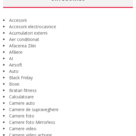
Accesorii
Accesorii electrocasnice
Acumulatori externi
Aer conditionat
Afacerea Zilei
Afiliere
AI
Airsoft
Auto
Black Friday
Boxe
Bratari fitness
Calculatoare
Camere auto
Camere de supraveghere
Camere foto
Camere foto Mirrorless
Camere video
Camere video actiune