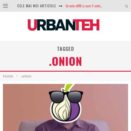
Ce este eSIM și cum îl activezi pe telefon? Ghid complet pentru Android și iPhone
CELE MAI NOI ARTICOLE
100 GB de internet mobil gratuit de la Orange. Fără contract, fără acte și fără obligații
LG lansează televizoarele OLED evo, QNED evo și Micro RGB pentru 2026
După ani de refuzuri, Noctua lansează în sfârșit primul său AIO
GoPro revine în competiție: Mission One este răspunsul pe care DJI nu îl aștepta
TAGGED
.ONION
Analiza producției fotovoltaice în România – cât produce un sistem solar pe timp de iarnă?
NVIDIA avertizează: memoria RAM și SSD-urile ar putea deveni și mai scumpe în perioada următoare
Home
.onion
GTA VI poate fi precomandat oficial. Rockstar dezvăluie edițiile oficiale și bonusurile pe care le primești