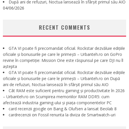
După ani de refuzuri, Noctua lansează în sfârșit primul său AIO
04/06/2026
RECENT COMMENTS
GTA VI poate fi precomandat oficial. Rockstar dezvăluie edițiile
oficiale și bonusurile pe care le primești – Urbanteh.ro
on
GoPro
revine în competiție: Mission One este răspunsul pe care DJI nu îl
aștepta
GTA VI poate fi precomandat oficial. Rockstar dezvăluie edițiile
oficiale și bonusurile pe care le primești – Urbanteh.ro
on
După
ani de refuzuri, Noctua lansează în sfârșit primul său AIO
Cât RAM este suficient pentru gaming și productivitate în 2026
– Urbanteh.ro
on
Scumpirea memoriilor RAM DDR5: cum
afectează industria gaming-ului și piața componentelor PC
card recenzii google
on
Bang & Olufsen a lansat Beolab 8
cardrecenzii
on
Fossil renunta la diviza de Smartwatch-uri