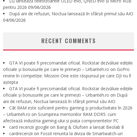
LG lansează televizoarele OLED evo, QNED evo și Micro RGB
pentru 2026
09/06/2026
După ani de refuzuri, Noctua lansează în sfârșit primul său AIO
04/06/2026
RECENT COMMENTS
GTA VI poate fi precomandat oficial. Rockstar dezvăluie edițiile
oficiale și bonusurile pe care le primești – Urbanteh.ro
on
GoPro
revine în competiție: Mission One este răspunsul pe care DJI nu îl
aștepta
GTA VI poate fi precomandat oficial. Rockstar dezvăluie edițiile
oficiale și bonusurile pe care le primești – Urbanteh.ro
on
După
ani de refuzuri, Noctua lansează în sfârșit primul său AIO
Cât RAM este suficient pentru gaming și productivitate în 2026
– Urbanteh.ro
on
Scumpirea memoriilor RAM DDR5: cum
afectează industria gaming-ului și piața componentelor PC
card recenzii google
on
Bang & Olufsen a lansat Beolab 8
cardrecenzii
on
Fossil renunta la diviza de Smartwatch-uri