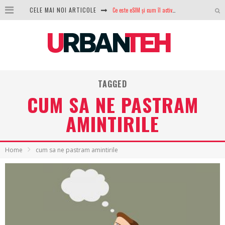
CELE MAI NOI ARTICOLE
100 GB de internet mobil gratuit de la Orange. Fără contract, fără acte și fără obligații
LG lansează televizoarele OLED evo, QNED evo și Micro RGB pentru 2026
După ani de refuzuri, Noctua lansează în sfârșit primul său AIO
GoPro revine în competiție: Mission One este răspunsul pe care DJI nu îl aștepta
TAGGED
CUM SA NE PASTRAM
Analiza producției fotovoltaice în România – cât produce un sistem solar pe timp de iarnă?
AMINTIRILE
NVIDIA avertizează: memoria RAM și SSD-urile ar putea deveni și mai scumpe în perioada următoare
GTA VI poate fi precomandat oficial. Rockstar dezvăluie edițiile oficiale și bonusurile pe care le primești
Home
cum sa ne pastram amintirile