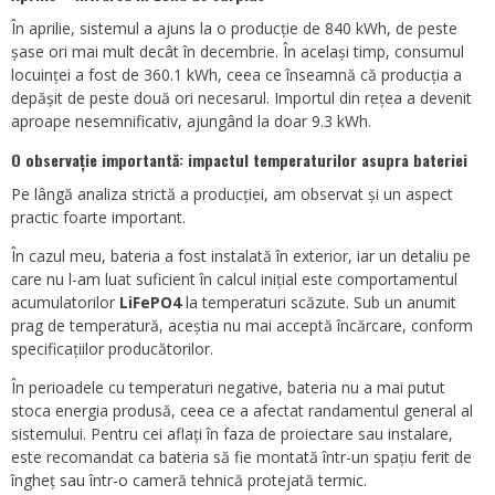
În aprilie, sistemul a ajuns la o producție de 840 kWh, de peste
șase ori mai mult decât în decembrie. În același timp, consumul
locuinței a fost de 360.1 kWh, ceea ce înseamnă că producția a
depășit de peste două ori necesarul. Importul din rețea a devenit
aproape nesemnificativ, ajungând la doar 9.3 kWh.
O observație importantă: impactul temperaturilor asupra bateriei
Pe lângă analiza strictă a producției, am observat și un aspect
practic foarte important.
În cazul meu, bateria a fost instalată în exterior, iar un detaliu pe
care nu l-am luat suficient în calcul inițial este comportamentul
acumulatorilor
LiFePO4
la temperaturi scăzute. Sub un anumit
prag de temperatură, aceștia nu mai acceptă încărcare, conform
specificațiilor producătorilor.
În perioadele cu temperaturi negative, bateria nu a mai putut
stoca energia produsă, ceea ce a afectat randamentul general al
sistemului. Pentru cei aflați în faza de proiectare sau instalare,
este recomandat ca bateria să fie montată într-un spațiu ferit de
îngheț sau într-o cameră tehnică protejată termic.