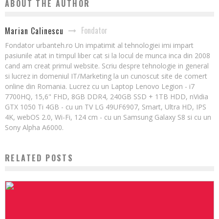
ABOUT THE AUTHOR
Fondator
Marian Calinescu
Fondator urbanteh.ro Un impatimit al tehnologiei imi impart
pasiunile atat in timpul liber cat si la locul de munca inca din 2008
cand am creat primul website. Scriu despre tehnologie in general
si lucrez in domeniul IT/Marketing la un cunoscut site de comert
online din Romania. Lucrez cu un Laptop Lenovo Legion - i7
7700HQ, 15,6" FHD, 8GB DDR4, 240GB SSD + 1TB HDD, nVidia
GTX 1050 Ti 4GB - cu un TV LG 49UF6907, Smart, Ultra HD, IPS
4K, webOS 2.0, Wi-Fi, 124 cm - cu un Samsung Galaxy S8 si cu un
Sony Alpha A6000.
RELATED POSTS