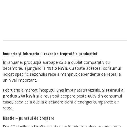
Ianuarie și februarie – revenire treptată a producției
În ianuarie, producția aproape că s-a dublat comparativ cu
decembrie, ajungând la
191.5 kWh
. Cu toate acestea, consumul
ridicat specific sezonului rece a menținut dependența de rețea la
un nivel important.
Februarie a marcat începutul unei îmbunătățiri vizibile.
Sistemul a
produs 240 kWh
și a reușit să acopere peste
68%
din consumul
casei, ceea ce a dus la o scădere clară a energiei cumpărate din
rețea.
Martie – punctul de creștere
Dacă în lunile de iarnă discuția este în principal despre reducerea