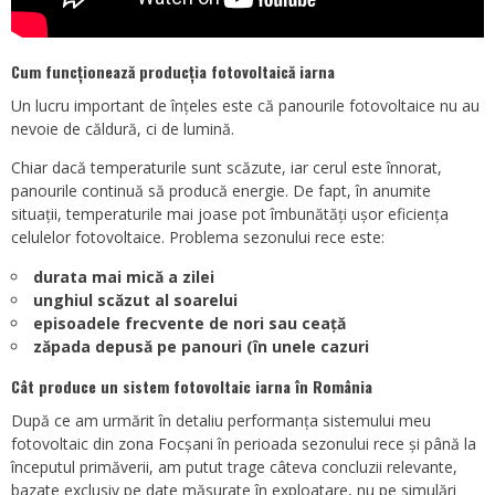
Cum funcționează producția fotovoltaică iarna
Un lucru important de înțeles este că panourile fotovoltaice nu au
nevoie de căldură, ci de lumină.
Chiar dacă temperaturile sunt scăzute, iar cerul este înnorat,
panourile continuă să producă energie. De fapt, în anumite
situații, temperaturile mai joase pot îmbunătăți ușor eficiența
celulelor fotovoltaice. Problema sezonului rece este:
durata mai mică a zilei
unghiul scăzut al soarelui
episoadele frecvente de nori sau ceață
zăpada depusă pe panouri (în unele cazuri
Cât produce un sistem fotovoltaic iarna în România
După ce am urmărit în detaliu performanța sistemului meu
fotovoltaic din zona Focșani în perioada sezonului rece și până la
începutul primăverii, am putut trage câteva concluzii relevante,
bazate exclusiv pe date măsurate în exploatare, nu pe simulări