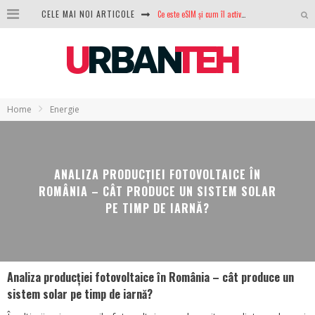
CELE MAI NOI ARTICOLE
100 GB de internet mobil gratuit de la Orange. Fără contract, fără acte și fără obligații
LG lansează televizoarele OLED evo, QNED evo și Micro RGB pentru 2026
După ani de refuzuri, Noctua lansează în sfârșit primul său AIO
GoPro revine în competiție: Mission One este răspunsul pe care DJI nu îl aștepta
Home
Energie
Analiza producției fotovoltaice în România – cât produce un sistem solar pe timp de iarnă?
NVIDIA avertizează: memoria RAM și SSD-urile ar putea deveni și mai scumpe în perioada următoare
ANALIZA PRODUCȚIEI FOTOVOLTAICE ÎN
GTA VI poate fi precomandat oficial. Rockstar dezvăluie edițiile oficiale și bonusurile pe care le primești
ROMÂNIA – CÂT PRODUCE UN SISTEM SOLAR
PE TIMP DE IARNĂ?
Ce este eSIM și cum îl activezi pe telefon? Ghid complet pentru Android și iPhone
Analiza producției fotovoltaice în România – cât produce un
sistem solar pe timp de iarnă?