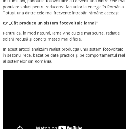
În ultimii ani, panourile fotovoltaice au devenit una dintre cele mai
populare soluții pentru reducerea facturilor la energie în România.
Totuși, una dintre cele mai frecvente întrebări rămâne aceeași:
👉 „Cât produce un sistem fotovoltaic iarna?”
Pentru că, în mod natural, iarna vine cu zile mai scurte, radiație
solară redusă și condiții meteo mai dificile.
În acest articol analizăm realist producția unui sistem fotovoltaic
în sezonul rece, bazat pe date practice și pe comportamentul real
al sistemelor din România.