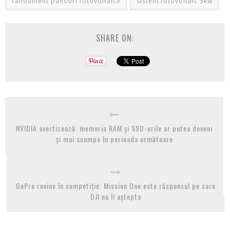
randament panouri fotovoltaice
sistem fotovoltaic 5kw
SHARE ON:
NVIDIA avertizează: memoria RAM și SSD-urile ar putea deveni
și mai scumpe în perioada următoare
GoPro revine în competiție: Mission One este răspunsul pe care
DJI nu îl aștepta