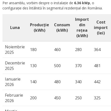
Per ansamblu, vorbim despre o instalație de
6.36 kWp
, o
configurație des întâlnită în segmentul rezidențial din România.
Import
Cost
Producție
Consum
din
Luna
import
(kWh)
(kWh)
rețea
(lei)
(kWh)
Noiembrie
180
460
280
364
2025
Decembrie
130
500
370
481
2025
Ianuarie
140
480
340
442
2026
Februarie
200
450
250
325
2026