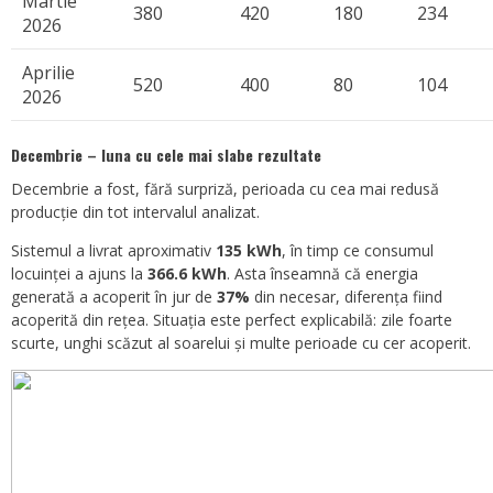
Martie
380
420
180
234
2026
Aprilie
520
400
80
104
2026
Decembrie – luna cu cele mai slabe rezultate
Decembrie a fost, fără surpriză, perioada cu cea mai redusă
producție din tot intervalul analizat.
Sistemul a livrat aproximativ
135 kWh
, în timp ce consumul
locuinței a ajuns la
366.6 kWh
. Asta înseamnă că energia
generată a acoperit în jur de
37%
din necesar, diferența fiind
acoperită din rețea. Situația este perfect explicabilă: zile foarte
scurte, unghi scăzut al soarelui și multe perioade cu cer acoperit.