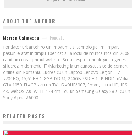
ABOUT THE AUTHOR
Fondator
Marian Calinescu
Fondator urbanteh.ro Un impatimit al tehnologiei imi impart
pasiunile atat in timpul liber cat si la locul de munca inca din 2008
cand am creat primul website. Scriu despre tehnologie in general
si lucrez in domeniul IT/Marketing la un cunoscut site de comert
online din Romania. Lucrez cu un Laptop Lenovo Legion - i7
7700HQ, 15,6" FHD, 8GB DDR4, 240GB SSD + 1TB HDD, nVidia
GTX 1050 Ti 4GB - cu un TV LG 49UF6907, Smart, Ultra HD, IPS
4K, webOS 2.0, Wi-Fi, 124 cm - cu un Samsung Galaxy S8 si cu un
Sony Alpha A6000.
RELATED POSTS