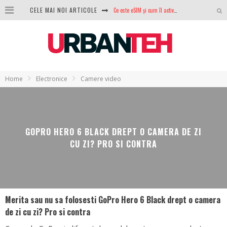
Ce este eSIM și cum îl activezi pe telefon? Ghid complet pentru Android și iPhone
CELE MAI NOI ARTICOLE
100 GB de internet mobil gratuit de la Orange. Fără contract, fără acte și fără obligații
LG lansează televizoarele OLED evo, QNED evo și Micro RGB pentru 2026
După ani de refuzuri, Noctua lansează în sfârșit primul său AIO
Home
Electronice
Camere video
GoPro revine în competiție: Mission One este răspunsul pe care DJI nu îl aștepta
Analiza producției fotovoltaice în România – cât produce un sistem solar pe timp de iarnă?
NVIDIA avertizează: memoria RAM și SSD-urile ar putea deveni și mai scumpe în perioada următoare
GOPRO HERO 6 BLACK DREPT O CAMERA DE ZI
CU ZI? PRO SI CONTRA
GTA VI poate fi precomandat oficial. Rockstar dezvăluie edițiile oficiale și bonusurile pe care le primești
Merita sau nu sa folosesti GoPro Hero 6 Black drept o camera
de zi cu zi? Pro si contra