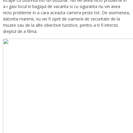
incape cu usurinta intr-un buzunar. Nu vei avea nicio probleme in
a-i gasi locul in bagajul de vacanta si cu siguranta nu vei avea
nicio probleme in a cara aceasta camera peste tot. De asemenea,
datorita marimii, nu vei fi oprit de oamenii de securitate de la
muzee sau de la alte obiective turistice, pentru a-ti fi interzis
dreptul de a filma.