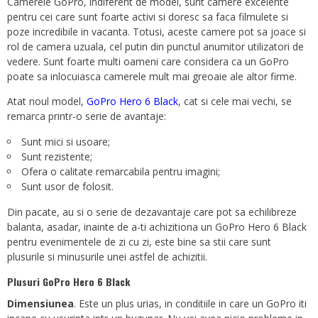
Camerele GoPro, indiferent de model, sunt camere excelente
pentru cei care sunt foarte activi si doresc sa faca filmulete si
poze incredibile in vacanta. Totusi, aceste camere pot sa joace si
rol de camera uzuala, cel putin din punctul anumitor utilizatori de
vedere. Sunt foarte multi oameni care considera ca un GoPro
poate sa inlocuiasca camerele mult mai greoaie ale altor firme.
Atat noul model,
GoPro Hero 6 Black
, cat si cele mai vechi, se
remarca printr-o serie de avantaje:
Sunt mici si usoare;
Sunt rezistente;
Ofera o calitate remarcabila pentru imagini;
Sunt usor de folosit.
Din pacate, au si o serie de dezavantaje care pot sa echilibreze
balanta, asadar, inainte de a-ti achizitiona un GoPro Hero 6 Black
pentru evenimentele de zi cu zi, este bine sa stii care sunt
plusurile si minusurile unei astfel de achizitii.
Plusuri GoPro Hero 6 Black
Dimensiunea
. Este un plus urias, in conditiile in care un GoPro iti