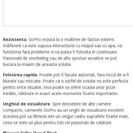
Rezistenta
. GoPro rezista la o multime de factori externi.
Indiferent ca este supusa interactiunii cu nisipul sau cu apa, va
functiona fara probleme si va putea fi folosita in continuare.
Pasionatii de snorkeling sau de alte sporturi acvatice se pot
bucura la maxim de aceasta solutie.
Folosirea rapida
. Pozele pot fi facute automat, fara riscul de a fi
blurate sau miscate. Poate ca o astfel de solutie nu este perfecta
pentru orice situatie, insa poate sa ofere ocazia unor poze
inedite, obtinute in exact acele momente foarte importante.
Unghiul de vizualizare
. Spre deosebire de alte camere
compacte, camerele GoPro au un unghi de vizualizare excelent.
Acestea pot sa filmeze intr-un singur cadru suprafete foarte mari,
ceea ce este un plus pentru toti cei pasionati de calatorii.
Minusuri GoPro Hero 6 Black