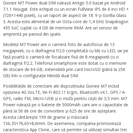
Gionee M7 Power dual-SIM rulează Amigo 5.0 bazat pe Android
7.1.1 Nougat. Este echipat cu un ecran FullView IPS de 6 inci HD +
(720×1440 pixeli), cu un raport de aspect de 18: 9 și Gorilla Glass
3. Acesta este alimentat de un Octa-core de 1,4 GHz Snapdragon
435 SoC cuplat cu 4 GB de memorie RAM. Are un senzor de
amprentă pe panoul din spate.
Modelul M7 Power are o cameră foto de autofocus de 13
megapixeli, cu o diafragmă f/2.0 completată cu bliț cu LED, iar pe
față poartă o cameră de focalizare fixă ​​de 8 megapixeli cu o
diafragmă f/2.2. Telefonul smartphone este dotat cu o memorie
de stocare de 64 GB, extensibilă prin card microSD (până la 256
GB) într-o configurație hibridă dual SIM.
Posibilitățile de conectare ale dispozitivului Gionee M7 includ
opțiunea 4G VoLTE, Wi-Fi 802.11 b/g/n, Bluetooth v4.1, GPS / A-
GPS, radio FM, Micro-USB și o mufă pentru căști de 3,5 mm. M7
Power rulează pe o baterie de 5000mAh care are o capacitate de
până la 56 de ore de convorbire și 625 de ore de așteptare.
Acesta cântărește 199 de grame și măsoară
156,35×76,65×8,6mm. De asemenea, compania promovează
caracteristica App Clone, care vă permite să utilizați simultan trei