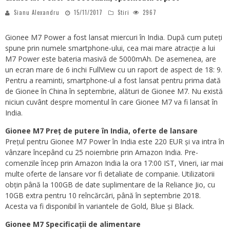
Sianu Alexandru
15/11/2017
Stiri
2967
Gionee M7 Power a fost lansat miercuri în India. După cum puteți
spune prin numele smartphone-ului, cea mai mare atracție a lui
M7 Power este bateria masivă de 5000mAh. De asemenea, are
un ecran mare de 6 inchi FullView cu un raport de aspect de 18: 9.
Pentru a reaminti, smartphone-ul a fost lansat pentru prima dată
de Gionee în China în septembrie, alături de Gionee M7. Nu există
niciun cuvânt despre momentul în care Gionee M7 va fi lansat în
India.
Gionee M7 Preț de putere în India, oferte de lansare
Prețul pentru Gionee M7 Power în India este 220 EUR și va intra în
vânzare începând cu 25 noiembrie prin Amazon India. Pre-
comenzile încep prin Amazon India la ora 17:00 IST, Vineri, iar mai
multe oferte de lansare vor fi detaliate de companie. Utilizatorii
obțin până la 100GB de date suplimentare de la Reliance Jio, cu
10GB extra pentru 10 reîncărcări, până în septembrie 2018.
Acesta va fi disponibil în variantele de Gold, Blue și Black.
Gionee M7 Specificații de alimentare