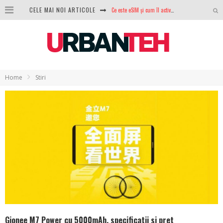
CELE MAI NOI ARTICOLE
100 GB de internet mobil gratuit de la Orange. Fără contract, fără acte și fără obligații
LG lansează televizoarele OLED evo, QNED evo și Micro RGB pentru 2026
După ani de refuzuri, Noctua lansează în sfârșit primul său AIO
GoPro revine în competiție: Mission One este răspunsul pe care DJI nu îl aștepta
Home
Stiri
Analiza producției fotovoltaice în România – cât produce un sistem solar pe timp de iarnă?
NVIDIA avertizează: memoria RAM și SSD-urile ar putea deveni și mai scumpe în perioada următoare
GTA VI poate fi precomandat oficial. Rockstar dezvăluie edițiile oficiale și bonusurile pe care le primești
Gionee M7 Power cu 5000mAh, specificatii si pret