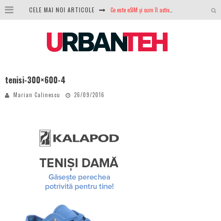
CELE MAI NOI ARTICOLE
Ce este eSIM și cum îl activezi pe telefon? Ghid complet pentru Android și iPhone
100 GB de internet mobil gratuit de la Orange. Fără contract, fără acte și fără obligații
LG lansează televizoarele OLED evo, QNED evo și Micro RGB pentru 2026
După ani de refuzuri, Noctua lansează în sfârșit primul său AIO
tenisi-300×600-4
GoPro revine în competiție: Mission One este răspunsul pe care DJI nu îl aștepta
Marian Calinescu
26/09/2016
Analiza producției fotovoltaice în România – cât produce un sistem solar pe timp de iarnă?
NVIDIA avertizează: memoria RAM și SSD-urile ar putea deveni și mai scumpe în perioada următoare
GTA VI poate fi precomandat oficial. Rockstar dezvăluie edițiile oficiale și bonusurile pe care le primești