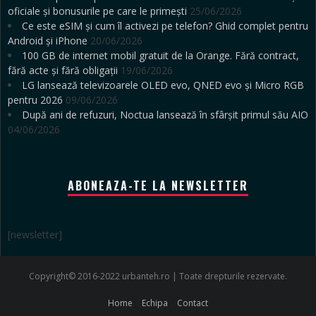
oficiale și bonusurile pe care le primești
25/06/2026
Ce este eSIM și cum îl activezi pe telefon? Ghid complet pentru
Android și iPhone
20/06/2026
100 GB de internet mobil gratuit de la Orange. Fără contract,
fără acte și fără obligații
19/06/2026
LG lansează televizoarele OLED evo, QNED evo și Micro RGB
pentru 2026
09/06/2026
După ani de refuzuri, Noctua lansează în sfârșit primul său AIO
04/06/2026
ABONEAZA-TE LA NEWSLETTER
[newsletter]
Copyright© 2016-2022 urbanteh.ro | Toate drepturile rezervate.
Home
Echipa
Contact