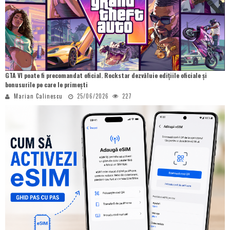
GTA VI poate fi precomandat oficial. Rockstar dezvăluie edițiile oficiale și
bonusurile pe care le primești
Marian Calinescu
25/06/2026
227