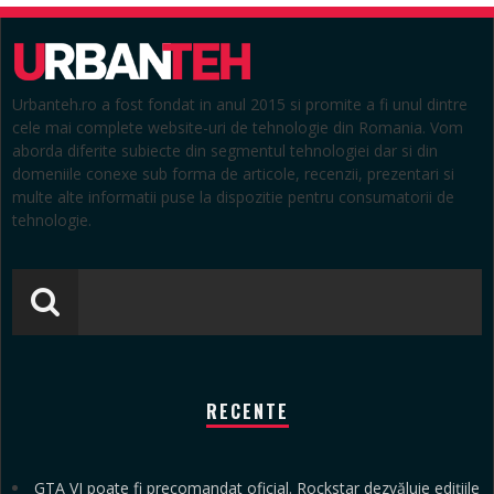
Urbanteh.ro a fost fondat in anul 2015 si promite a fi unul dintre
cele mai complete website-uri de tehnologie din Romania. Vom
aborda diferite subiecte din segmentul tehnologiei dar si din
domeniile conexe sub forma de articole, recenzii, prezentari si
multe alte informatii puse la dispozitie pentru consumatorii de
tehnologie.
RECENTE
GTA VI poate fi precomandat oficial. Rockstar dezvăluie edițiile