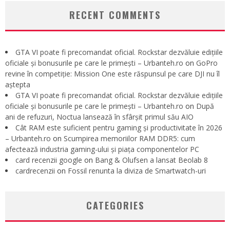
RECENT COMMENTS
GTA VI poate fi precomandat oficial. Rockstar dezvăluie edițiile
oficiale și bonusurile pe care le primești – Urbanteh.ro
on
GoPro
revine în competiție: Mission One este răspunsul pe care DJI nu îl
aștepta
GTA VI poate fi precomandat oficial. Rockstar dezvăluie edițiile
oficiale și bonusurile pe care le primești – Urbanteh.ro
on
După
ani de refuzuri, Noctua lansează în sfârșit primul său AIO
Cât RAM este suficient pentru gaming și productivitate în 2026
– Urbanteh.ro
on
Scumpirea memoriilor RAM DDR5: cum
afectează industria gaming-ului și piața componentelor PC
card recenzii google
on
Bang & Olufsen a lansat Beolab 8
cardrecenzii
on
Fossil renunta la diviza de Smartwatch-uri
CATEGORIES