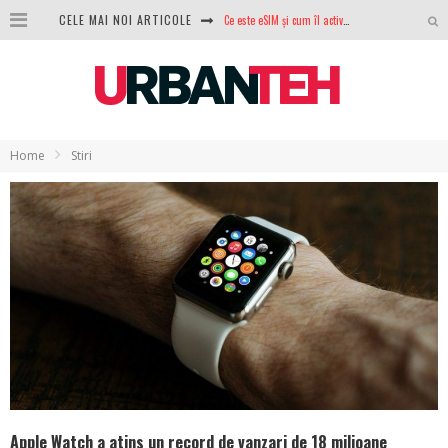
CELE MAI NOI ARTICOLE
100 GB de internet mobil gratuit de la Orange. Fără contract, fără acte și fără obligații
LG lansează televizoarele OLED evo, QNED evo și Micro RGB pentru 2026
După ani de refuzuri, Noctua lansează în sfârșit primul său AIO
Home
Stiri
GoPro revine în competiție: Mission One este răspunsul pe care DJI nu îl aștepta
Analiza producției fotovoltaice în România – cât produce un sistem solar pe timp de iarnă?
NVIDIA avertizează: memoria RAM și SSD-urile ar putea deveni și mai scumpe în perioada următoare
GTA VI poate fi precomandat oficial. Rockstar dezvăluie edițiile oficiale și bonusurile pe care le primești
Apple Watch a atins un record de vanzari de 18 milioane