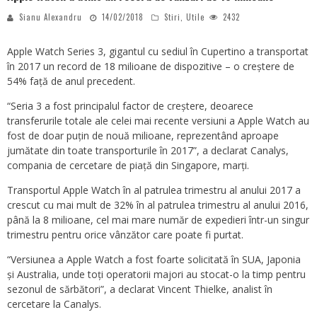
Sianu Alexandru
14/02/2018
Stiri
,
Utile
2432
Apple Watch Series 3, gigantul cu sediul în Cupertino a transportat
în 2017 un record de 18 milioane de dispozitive – o creștere de
54% față de anul precedent.
“Seria 3 a fost principalul factor de creștere, deoarece
transferurile totale ale celei mai recente versiuni a Apple Watch au
fost de doar puțin de nouă milioane, reprezentând aproape
jumătate din toate transporturile în 2017”, a declarat Canalys,
compania de cercetare de piață din Singapore, marți.
Transportul Apple Watch în al patrulea trimestru al anului 2017 a
crescut cu mai mult de 32% în al patrulea trimestru al anului 2016,
până la 8 milioane, cel mai mare număr de expedieri într-un singur
trimestru pentru orice vânzător care poate fi purtat.
“Versiunea a Apple Watch a fost foarte solicitată în SUA, Japonia
și Australia, unde toți operatorii majori au stocat-o la timp pentru
sezonul de sărbători”, a declarat Vincent Thielke, analist în
cercetare la Canalys.