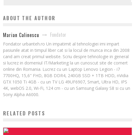
ABOUT THE AUTHOR
Fondator
Marian Calinescu
Fondator urbanteh.ro Un impatimit al tehnologiei imi impart
pasiunile atat in timpul liber cat si la locul de munca inca din 2008
cand am creat primul website. Scriu despre tehnologie in general
si lucrez in domeniul IT/Marketing la un cunoscut site de comert
online din Romania. Lucrez cu un Laptop Lenovo Legion - i7
7700HQ, 15,6" FHD, 8GB DDR4, 240GB SSD + 1TB HDD, nVidia
GTX 1050 Ti 4GB - cu un TV LG 49UF6907, Smart, Ultra HD, IPS
4K, webOS 2.0, Wi-Fi, 124 cm - cu un Samsung Galaxy S8 si cu un
Sony Alpha A6000.
RELATED POSTS