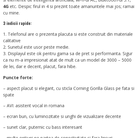
4G
etc. Despic firul in 4 si prezint toate amanuntele mai jos; ramai
cu mine.
3 indicii rapide:
Telefonul are o prezenta placuta si este construit din materiale
calitative
Sunetul este usor peste medie.
Displayul este ok pentru gama sa de pret si performanta. Sigur
ca nu m-a impresionat atat de mult ca un model de 3000 – 5000
de lei, dar e decent, placut, fara hibe.
Puncte forte:
– aspect placut si elegant, cu sticla Corning Gorilla Glass pe fata si
spate
– AVI: asistent vocal in romana
– ecran bun, cu luminozitate si unghi de vizualizare decente
– sunet clar, puternic cu bass interesant
– multe optiuni pe partea de conectivitate si fara lipsuri