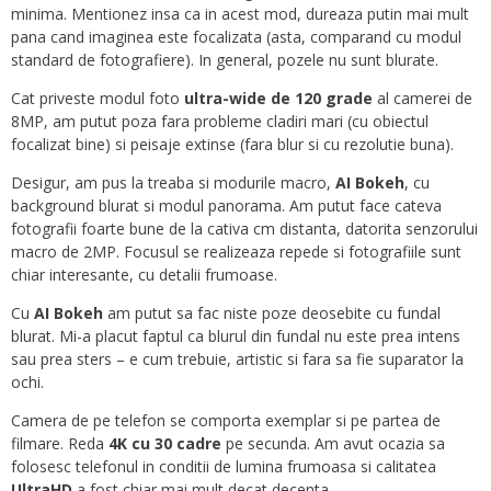
minima. Mentionez insa ca in acest mod, dureaza putin mai mult
pana cand imaginea este focalizata (asta, comparand cu modul
standard de fotografiere). In general, pozele nu sunt blurate.
Cat priveste modul foto
ultra-wide de 120 grade
al camerei de
8MP, am putut poza fara probleme cladiri mari (cu obiectul
focalizat bine) si peisaje extinse (fara blur si cu rezolutie buna).
Desigur, am pus la treaba si modurile macro,
AI Bokeh
, cu
background blurat si modul panorama. Am putut face cateva
fotografii foarte bune de la cativa cm distanta, datorita senzorului
macro de 2MP. Focusul se realizeaza repede si fotografiile sunt
chiar interesante, cu detalii frumoase.
Cu
AI Bokeh
am putut sa fac niste poze deosebite cu fundal
blurat. Mi-a placut faptul ca blurul din fundal nu este prea intens
sau prea sters – e cum trebuie, artistic si fara sa fie suparator la
ochi.
Camera de pe telefon se comporta exemplar si pe partea de
filmare. Reda
4K cu 30 cadre
pe secunda. Am avut ocazia sa
folosesc telefonul in conditii de lumina frumoasa si calitatea
UltraHD
a fost chiar mai mult decat decenta.