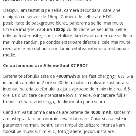
Desigur, am testat si pe selfie, camera secundara, care vine
echipata cu senzor de 16mp. Camera de selfie are HDR,
posibilitate de background blurat, panorama selfie, mai multe
filtre de imagine, captura
1080p
cu 30 cadre pe secunda. Selfie-
urile au fost reusite, clare, detaliate. Am testat camera de selfie in
mai multe randuri, pe conditii exterioare diferite si cele mai multe
rezultate le-am obtinut cand luminozitatea externa a fost buna si
medie.
Ce autonomie are Allview Soul X7 PRO?
Bateria telefonului este de 4
000mAh
si are fast charging 18W. S-a
incarcat complet in 2 ore si 20 de minute. In utilizare sustinuta si
intensa, bateria telefonului a ajuns aproape de minim in circa 6,5
ore. La o utilizare de intensitate low si medie, o incarcare full ar
trebui sa tina o zi intreaga, de dimineata pana seara.
Cand am vazut prima data ca are baterie de
4000 mAh
, sincer m-
am asteptat la o autonomie ceva mai mare. Chiar si asa este in
parametri normali, pentru ca in timpul de utilizare intensa l-am
folosit pe muzica, film VLC, fotografiere, jocuri, instalare