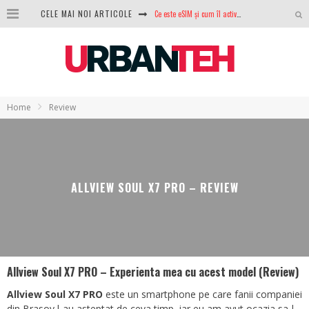
CELE MAI NOI ARTICOLE
100 GB de internet mobil gratuit de la Orange. Fără contract, fără acte și fără obligații
LG lansează televizoarele OLED evo, QNED evo și Micro RGB pentru 2026
După ani de refuzuri, Noctua lansează în sfârșit primul său AIO
GoPro revine în competiție: Mission One este răspunsul pe care DJI nu îl aștepta
Home
Review
Analiza producției fotovoltaice în România – cât produce un sistem solar pe timp de iarnă?
NVIDIA avertizează: memoria RAM și SSD-urile ar putea deveni și mai scumpe în perioada următoare
GTA VI poate fi precomandat oficial. Rockstar dezvăluie edițiile oficiale și bonusurile pe care le primești
ALLVIEW SOUL X7 PRO – REVIEW
Ce este eSIM și cum îl activezi pe telefon? Ghid complet pentru Android și iPhone
Allview Soul X7 PRO – Experienta mea cu acest model (Review)
Allview Soul X7 PRO
este un smartphone pe care fanii companiei
din Brasov l-au asteptat de ceva timp, iar eu am avut ocazia sa-l