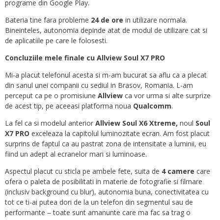
programe din Google Play.
Bateria tine fara probleme
24 de ore
in utilizare normala.
Bineinteles, autonomia depinde atat de modul de utilizare cat si
de aplicatiile pe care le folosesti.
Concluziile mele finale cu Allview Soul X7 PRO
Mi-a placut telefonul acesta si m-am bucurat sa aflu ca a plecat
din sanul unei companii cu sediul in Brasov, Romania. L-am
perceput ca pe o promisiune
Allview
ca vor urma si alte surprize
de acest tip, pe aceeasi platforma noua
Qualcomm
.
La fel ca si modelul anterior
Allview Soul X6 Xtreme,
noul
Soul
X7 PRO
exceleaza la capitolul luminozitate ecran. Am fost placut
surprins de faptul ca au pastrat zona de intensitate a luminii, eu
fiind un adept al ecranelor mari si luminoase.
Aspectul placut cu sticla pe ambele fete, suita de
4 camere
care
ofera o paleta de posibilitati in materie de fotografie si filmare
(inclusiv background cu blur), autonomia buna, conectivitatea cu
tot ce ti-ai putea dori de la un telefon din segmentul sau de
performante – toate sunt amanunte care ma fac sa trag o