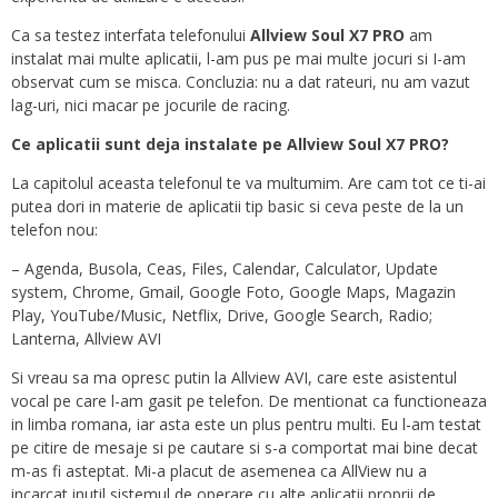
Ca sa testez interfata telefonului
Allview Soul X7 PRO
am
instalat mai multe aplicatii, l-am pus pe mai multe jocuri si I-am
observat cum se misca. Concluzia: nu a dat rateuri, nu am vazut
lag-uri, nici macar pe jocurile de racing.
Ce aplicatii sunt deja instalate pe Allview Soul X7 PRO?
La capitolul aceasta telefonul te va multumim. Are cam tot ce ti-ai
putea dori in materie de aplicatii tip basic si ceva peste de la un
telefon nou:
– Agenda, Busola, Ceas, Files, Calendar, Calculator, Update
system, Chrome, Gmail, Google Foto, Google Maps, Magazin
Play, YouTube/Music, Netflix, Drive, Google Search, Radio;
Lanterna, Allview AVI
Si vreau sa ma opresc putin la Allview AVI, care este asistentul
vocal pe care l-am gasit pe telefon. De mentionat ca functioneaza
in limba romana, iar asta este un plus pentru multi. Eu l-am testat
pe citire de mesaje si pe cautare si s-a comportat mai bine decat
m-as fi asteptat. Mi-a placut de asemenea ca AllView nu a
incarcat inutil sistemul de operare cu alte aplicatii proprii de