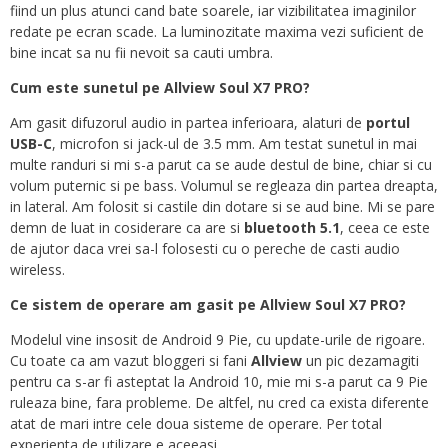
fiind un plus atunci cand bate soarele, iar vizibilitatea imaginilor
redate pe ecran scade. La luminozitate maxima vezi suficient de
bine incat sa nu fii nevoit sa cauti umbra.
Cum este sunetul pe Allview Soul X7 PRO?
Am gasit difuzorul audio in partea inferioara, alaturi de
portul
USB-C
, microfon si jack-ul de 3.5 mm. Am testat sunetul in mai
multe randuri si mi s-a parut ca se aude destul de bine, chiar si cu
volum puternic si pe bass. Volumul se regleaza din partea dreapta,
in lateral. Am folosit si castile din dotare si se aud bine. Mi se pare
demn de luat in cosiderare ca are si
bluetooth 5.1
, ceea ce este
de ajutor daca vrei sa-l folosesti cu o pereche de casti audio
wireless.
Ce sistem de operare am gasit pe Allview Soul X7 PRO?
Modelul vine insosit de Android 9 Pie, cu update-urile de rigoare.
Cu toate ca am vazut bloggeri si fani
Allview
un pic dezamagiti
pentru ca s-ar fi asteptat la Android 10, mie mi s-a parut ca 9 Pie
ruleaza bine, fara probleme. De altfel, nu cred ca exista diferente
atat de mari intre cele doua sisteme de operare. Per total
experienta de utilizare e aceeasi.