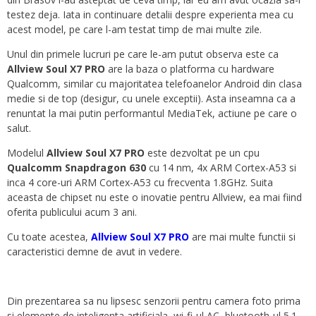
testez deja. Iata in continuare detalii despre experienta mea cu
acest model, pe care l-am testat timp de mai multe zile.
Unul din primele lucruri pe care le-am putut observa este ca
Allview Soul X7 PRO
are la baza o platforma cu hardware
Qualcomm, similar cu majoritatea telefoanelor Android din clasa
medie si de top (desigur, cu unele exceptii). Asta inseamna ca a
renuntat la mai putin performantul MediaTek, actiune pe care o
salut.
Modelul
Allview Soul X7 PRO
este dezvoltat pe un cpu
Qualcomm Snapdragon 630
cu 14 nm, 4x ARM Cortex-A53 si
inca 4 core-uri ARM Cortex-A53 cu frecventa 1.8GHz. Suita
aceasta de chipset nu este o inovatie pentru Allview, ea mai fiind
oferita publicului acum 3 ani.
Cu toate acestea,
Allview Soul X7 PRO
are mai multe functii si
caracteristici demne de avut in vedere.
Din prezentarea sa nu lipsesc senzorii pentru camera foto prima
si elemente de inteligenta artificiala, wi-fi-ul AC, bluetooth-ul 5.1,