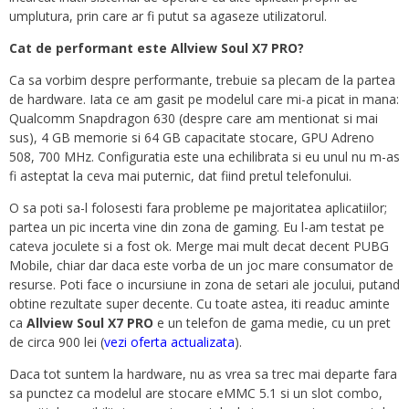
umplutura, prin care ar fi putut sa agaseze utilizatorul.
Cat de performant este Allview Soul X7 PRO?
Ca sa vorbim despre performante, trebuie sa plecam de la partea
de hardware. Iata ce am gasit pe modelul care mi-a picat in mana:
Qualcomm Snapdragon 630 (despre care am mentionat si mai
sus), 4 GB memorie si 64 GB capacitate stocare, GPU Adreno
508, 700 MHz. Configuratia este una echilibrata si eu unul nu m-as
fi asteptat la ceva mai puternic, dat fiind pretul telefonului.
O sa poti sa-l folosesti fara probleme pe majoritatea aplicatiilor;
partea un pic incerta vine din zona de gaming. Eu l-am testat pe
cateva joculete si a fost ok. Merge mai mult decat decent PUBG
Mobile, chiar dar daca este vorba de un joc mare consumator de
resurse. Poti face o incursiune in zona de setari ale jocului, putand
obtine rezultate super decente. Cu toate astea, iti readuc aminte
ca
Allview Soul X7 PRO
e un telefon de gama medie, cu un pret
de circa 900 lei (
vezi oferta actualizata
).
Daca tot suntem la hardware, nu as vrea sa trec mai departe fara
sa punctez ca modelul are stocare eMMC 5.1 si un slot combo,