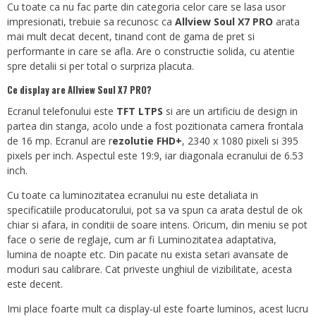
Cu toate ca nu fac parte din categoria celor care se lasa usor
impresionati, trebuie sa recunosc ca
Allview Soul X7 PRO
arata
mai mult decat decent, tinand cont de gama de pret si
performante in care se afla. Are o constructie solida, cu atentie
spre detalii si per total o surpriza placuta.
Ce display are Allview Soul X7 PRO?
Ecranul telefonului este
TFT LTPS
si are un artificiu de design in
partea din stanga, acolo unde a fost pozitionata camera frontala
de 16 mp. Ecranul are r
ezolutie FHD+
, 2340 x 1080 pixeli si 395
pixels per inch. Aspectul este 19:9, iar diagonala ecranului de 6.53
inch.
Cu toate ca luminozitatea ecranului nu este detaliata in
specificatiile producatorului, pot sa va spun ca arata destul de ok
chiar si afara, in conditii de soare intens. Oricum, din meniu se pot
face o serie de reglaje, cum ar fi Luminozitatea adaptativa,
lumina de noapte etc. Din pacate nu exista setari avansate de
moduri sau calibrare. Cat priveste unghiul de vizibilitate, acesta
este decent.
Imi place foarte mult ca display-ul este foarte luminos, acest lucru