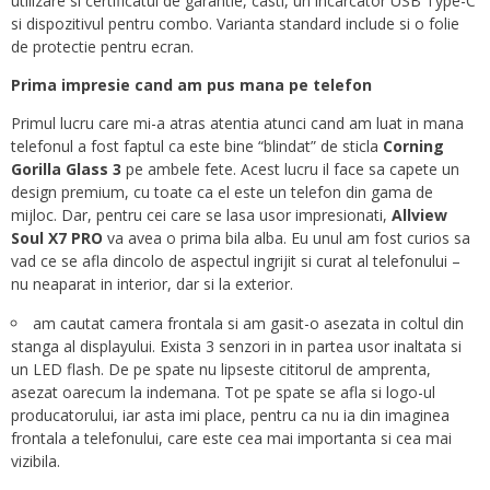
utilizare si certificatul de garantie, casti, un incarcator USB Type-C
si dispozitivul pentru combo. Varianta standard include si o folie
de protectie pentru ecran.
Prima impresie cand am pus mana pe telefon
Primul lucru care mi-a atras atentia atunci cand am luat in mana
telefonul a fost faptul ca este bine “blindat” de sticla
Corning
Gorilla Glass 3
pe ambele fete. Acest lucru il face sa capete un
design premium, cu toate ca el este un telefon din gama de
mijloc. Dar, pentru cei care se lasa usor impresionati,
Allview
Soul X7 PRO
va avea o prima bila alba. Eu unul am fost curios sa
vad ce se afla dincolo de aspectul ingrijit si curat al telefonului –
nu neaparat in interior, dar si la exterior.
am cautat camera frontala si am gasit-o asezata in coltul din
stanga al displayului. Exista 3 senzori in in partea usor inaltata si
un LED flash. De pe spate nu lipseste cititorul de amprenta,
asezat oarecum la indemana. Tot pe spate se afla si logo-ul
producatorului, iar asta imi place, pentru ca nu ia din imaginea
frontala a telefonului, care este cea mai importanta si cea mai
vizibila.