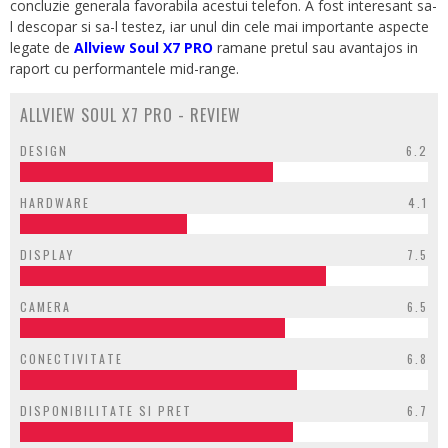
concluzie generala favorabila acestui telefon. A fost interesant sa-
l descopar si sa-l testez, iar unul din cele mai importante aspecte
legate de
Allview Soul X7 PRO
ramane pretul sau avantajos in
raport cu performantele mid-range.
ALLVIEW SOUL X7 PRO - REVIEW
DESIGN
6.2
HARDWARE
4.1
DISPLAY
7.5
CAMERA
6.5
CONECTIVITATE
6.8
DISPONIBILITATE SI PRET
6.7