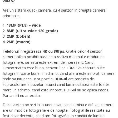
video?
Are un sistem quad- camera, cu 4 senzori in dreapta camerei
principale:
13MP (F1.8) – wide
8MP (ultra-wide 120 grade)
2MP (bokeh)
2MP (macro)
Telefonul inregistreaza
4K cu 30fps
. Gratie celor 4 senzori,
camera ofera posibilitatea de a realiza mai multe moduri de
fotografiere, iar asta este extrem de interesant. Cand
luminozitatea este buna, senzorul de 13MP va captura niste
fotografii foarte bune. In schimb, cand afara este innorat, camera
tinde sa intunece usor pozele.
HDR-ul
are tendinta de
supracolorare a pozelor, atunci cand luminozitatea este foarte
mare. In schimb, cand este innorat, HDR-ul nu se aplica intens.
Parca nici nu ar exista.
Daca vrei sa pozezi la intuneric sau cand lumina e difuza, camera
are un mod de fotografiere de noapte. Fotografiile realizate au
fost chiar decente, cand am fotografiat in conditii de lumina