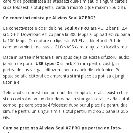
care iti da posibilitatea sa atasaezi dual-sim sau o singura cartela
si sa folosesti slotul pentru carduri microSD (de maxim 256 GB).
Ce conectori exista pe Allview Soul X7 PRO?
La conectivitate e doar de bine.
Soul X7 PRO
are 4G, 2 benzi, 2.4
si 5 GHz. Download-ezi cu pana la 300 Mbps si upload-ezi cu pana
la 100 Mbps. Din dotare nu lipseste WI-FI ac, bluetooth 5.1 de
care am amintit mai sus si GLONASS care te ajuta cu localizarea.
Daca in partea inferioara ti-am spus deja ca exista difuzorul audio
(alaturi de portul
USB type-C
si jack 3.5 mm pentru casti), in
partea de sus vei gasi difuzorul pentru apelurile telefonice. Pe
spate se afla cititorul de amprenta si imi place ca poti sa ajungi
usor la el.
Telefonul se opreste din butonul din dreapta lateral si exista chiar
si un control de volum la indemana. In stanga lateral se afla slotul
combo, pe care poti sa-l folosesti dupa bunul plac: fie pentru dual
sim, fie pentru un singur sim si slotul pentru microSD pana la 256
GB.
Cum se prezinta Allview Soul X7 PRO pe partea de foto-