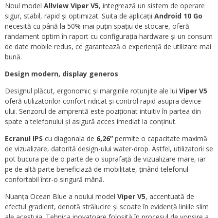
Noul model
Allview Viper V5
, integrează un sistem de operare
sigur, stabil, rapid și optimizat. Suita de aplicații
Android 10 Go
necesită cu până la 50% mai puțin spațiu de stocare, oferă
randament optim în raport cu configurația hardware și un consum
de date mobile redus, ce garantează o experiență de utilizare mai
bună.
Design modern, display generos
Designul plăcut, ergonomic și marginile rotunjite ale lui
Viper V5
oferă utilizatorilor confort ridicat și control rapid asupra device-
ului. Senzorul de amprentă este poziționat intuitiv în partea din
spate a telefonului și asigură acces imediat la conținut.
Ecranul IPS
cu diagonala de
6,26”
permite o capacitate maximă
de vizualizare, datorită design-ului water-drop. Astfel, utilizatorii se
pot bucura pe de o parte de o suprafață de vizualizare mare, iar
pe de altă parte beneficiază de mobilitate, ținând telefonul
confortabil într-o singură mână.
Nuanța Ocean Blue a noului model
Viper V5
, accentuată de
efectul gradient, denotă strălucire și scoate în evidență liniile slim
ale acestuia. Tehnica inovatoare folosită în procesul de vopsire a