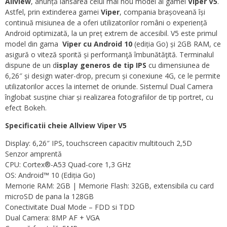
Allview
, anunță lansarea celui mai nou model al gamei
Viper V5
.
Astfel, prin extinderea gamei
Viper
, compania brașoveană își
continuă misiunea de a oferi utilizatorilor români o experiență
Android optimizată, la un preț extrem de accesibil. V5 este primul
model din gama
Viper cu Android 10
(ediția Go) și 2GB RAM, ce
asigură o viteză sporită și performanţă îmbunătăţită. Terminalul
dispune de un d
isplay generos de tip IPS
cu dimensiunea de
6,26″ și design water-drop, precum și conexiune 4G, ce le permite
utilizatorilor acces la internet de oriunde. Sistemul Dual Camera
înglobat susține chiar și realizarea fotografiilor de tip portret, cu
efect Bokeh.
Specificatii cheie
Allview Viper V5
Display: 6,26″ IPS, touchscreen capacitiv multitouch 2,5D
Senzor amprentă
CPU: Cortex®-A53 Quad-core 1,3 GHz
OS: Android™ 10 (Ediția Go)
Memorie RAM: 2GB | Memorie Flash: 32GB, extensibila cu card
microSD de pana la 128GB
Conectivitate Dual Mode – FDD si TDD
Dual Camera: 8MP AF + VGA