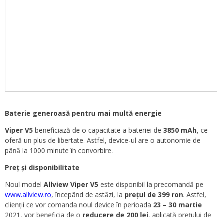
Baterie generoasă pentru mai multă energie
Viper V5
beneficiază de o capacitate a bateriei de
3850 mAh
, ce
oferă un plus de libertate. Astfel, device-ul are o autonomie de
până la 1000 minute în convorbire.
Preț și disponibilitate
Noul model
Allview Viper V5
este disponibil la precomandă pe
www.allview.ro
, începând de astăzi, la
prețul de 399 ron
. Astfel,
clienții ce vor comanda noul device în perioada
23 – 30 martie
2021, vor beneficia de o
reducere de 200 lei
, aplicată prețului de