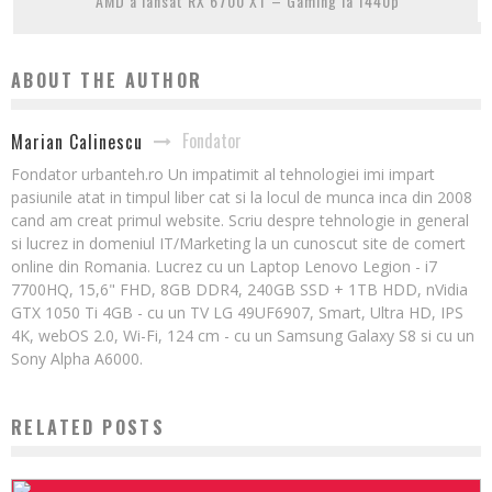
AMD a lansat RX 6700 XT – Gaming la 1440p
ABOUT THE AUTHOR
Fondator
Marian Calinescu
Fondator urbanteh.ro Un impatimit al tehnologiei imi impart
pasiunile atat in timpul liber cat si la locul de munca inca din 2008
cand am creat primul website. Scriu despre tehnologie in general
si lucrez in domeniul IT/Marketing la un cunoscut site de comert
online din Romania. Lucrez cu un Laptop Lenovo Legion - i7
7700HQ, 15,6" FHD, 8GB DDR4, 240GB SSD + 1TB HDD, nVidia
GTX 1050 Ti 4GB - cu un TV LG 49UF6907, Smart, Ultra HD, IPS
4K, webOS 2.0, Wi-Fi, 124 cm - cu un Samsung Galaxy S8 si cu un
Sony Alpha A6000.
RELATED POSTS