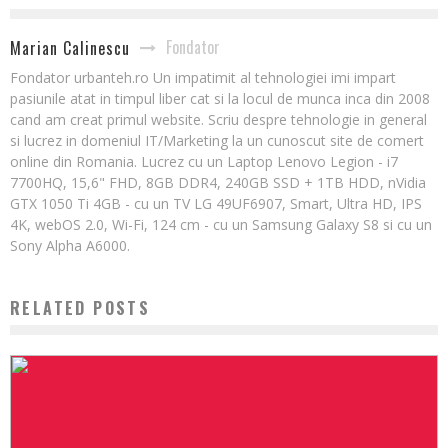
Fondator
Marian Calinescu
Fondator urbanteh.ro Un impatimit al tehnologiei imi impart
pasiunile atat in timpul liber cat si la locul de munca inca din 2008
cand am creat primul website. Scriu despre tehnologie in general
si lucrez in domeniul IT/Marketing la un cunoscut site de comert
online din Romania. Lucrez cu un Laptop Lenovo Legion - i7
7700HQ, 15,6" FHD, 8GB DDR4, 240GB SSD + 1TB HDD, nVidia
GTX 1050 Ti 4GB - cu un TV LG 49UF6907, Smart, Ultra HD, IPS
4K, webOS 2.0, Wi-Fi, 124 cm - cu un Samsung Galaxy S8 si cu un
Sony Alpha A6000.
RELATED POSTS