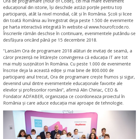
Ora de programare (Hour of Code), cel mai mare eveniment
educațional din istorie, își deschide astăzi porțile pentru toți
participanții, atât la nivel mondial, cât și în România. Școli și licee
din toată România au înregistrat deja peste 1.500 de evenimente
pe harta interactivă integrată în website-ul www.hourofcode.ro.
Înscrierile rămân deschise în continuare, evenimentele putându-se
desfășura oricând până pe 15 decembrie 2018.
“Lansăm Ora de programare 2018 alături de invitați de seamă, a
căror prezență ne întărește convingerea că educația IT are tot
mai mulți susținători în România. Cu peste 1.000 de evenimente
înscrise deja la această ediție și mai bine de 800.000 de
participanți anul trecut, Ora de programare crește frumos și sigur,
devenind unul dintre evenimentele educaționale favorite ale
elevilor și profesorilor români”, afirmă Alin Chiriac, CEO &
Fondator ADFABER, organizația ce coordoneaza proiectul în
România și care aduce educația mai aproape de tehnologie.