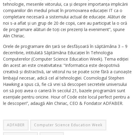
tehnologie, meseriile viitorului, ca și despre importanța implicării
companiilor din mediul privat în promovarea educației IT ca o
completare necesară a sistemului actual de educație. Alături de
noi s-a aflat și un grup de 20 de copii, care au participat la o oră
de programare alături de toți cei prezenți la eveniment”, spune
Alin Chiriac.
Orele de programare din țară se desfășoară în săptămâna 3 – 9
decembrie, intitulată Săptămâna Educației în Tehnologia
Computerelor (Computer Science Education Week). Tema ediției
din acest an este creativitatea: “Informatica este deopotrivă
creativă și distractivă, iar viitorul nu se poate scrie fără a cunoaște
limbajul necesar, adică cel al tehnologiei. Cosmologul Stephen
Hawking a spus că, fie că vrei să descoperi secretele universului
ori să poți avea o carieră în secolul 21, bazele programării sunt
esențiale pentru oricine. Hour of Code este locul perfect pentru a
le descoperi”, adaugă Alin Chiriac, CEO & Fondator ADFABER.
ADFABER
Computer Science Education Week