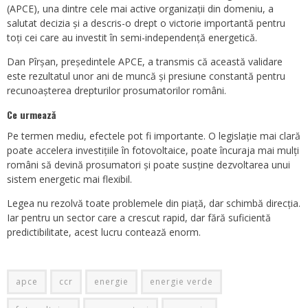
(APCE), una dintre cele mai active organizații din domeniu, a
salutat decizia și a descris-o drept o victorie importantă pentru
toți cei care au investit în semi-independență energetică.
Dan Pîrșan, președintele APCE, a transmis că această validare
este rezultatul unor ani de muncă și presiune constantă pentru
recunoașterea drepturilor prosumatorilor români.
Ce urmează
Pe termen mediu, efectele pot fi importante. O legislație mai clară
poate accelera investițiile în fotovoltaice, poate încuraja mai mulți
români să devină prosumatori și poate susține dezvoltarea unui
sistem energetic mai flexibil.
Legea nu rezolvă toate problemele din piață, dar schimbă direcția.
Iar pentru un sector care a crescut rapid, dar fără suficientă
predictibilitate, acest lucru contează enorm.
apce
ccr
energie
energie verde