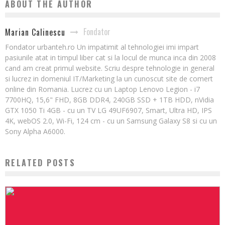
ABOUT THE AUTHOR
Fondator
Marian Calinescu
Fondator urbanteh.ro Un impatimit al tehnologiei imi impart
pasiunile atat in timpul liber cat si la locul de munca inca din 2008
cand am creat primul website. Scriu despre tehnologie in general
si lucrez in domeniul IT/Marketing la un cunoscut site de comert
online din Romania. Lucrez cu un Laptop Lenovo Legion - i7
7700HQ, 15,6" FHD, 8GB DDR4, 240GB SSD + 1TB HDD, nVidia
GTX 1050 Ti 4GB - cu un TV LG 49UF6907, Smart, Ultra HD, IPS
4K, webOS 2.0, Wi-Fi, 124 cm - cu un Samsung Galaxy S8 si cu un
Sony Alpha A6000.
RELATED POSTS