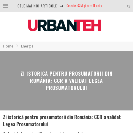
CELE MAI NOI ARTICOLE
100 GB de internet mobil gratuit de la Orange. Fără contract, fără acte și fără obligații
LG lansează televizoarele OLED evo, QNED evo și Micro RGB pentru 2026
După ani de refuzuri, Noctua lansează în sfârșit primul său AIO
GoPro revine în competiție: Mission One este răspunsul pe care DJI nu îl aștepta
Home
Energie
Analiza producției fotovoltaice în România – cât produce un sistem solar pe timp de iarnă?
NVIDIA avertizează: memoria RAM și SSD-urile ar putea deveni și mai scumpe în perioada următoare
ZI ISTORICĂ PENTRU PROSUMATORII DIN
GTA VI poate fi precomandat oficial. Rockstar dezvăluie edițiile oficiale și bonusurile pe care le primești
ROMÂNIA: CCR A VALIDAT LEGEA
PROSUMATORULUI
Ce este eSIM și cum îl activezi pe telefon? Ghid complet pentru Android și iPhone
Zi istorică pentru prosumatorii din România: CCR a validat
Legea Prosumatorului