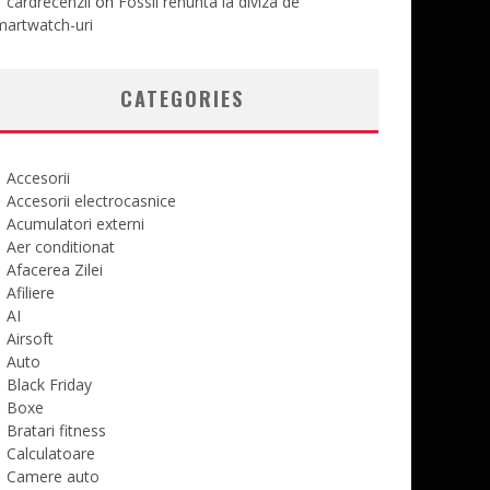
cardrecenzii
on
Fossil renunta la diviza de
martwatch-uri
CATEGORIES
Accesorii
Accesorii electrocasnice
Acumulatori externi
Aer conditionat
Afacerea Zilei
Afiliere
AI
Airsoft
Auto
Black Friday
Boxe
Bratari fitness
Calculatoare
Camere auto