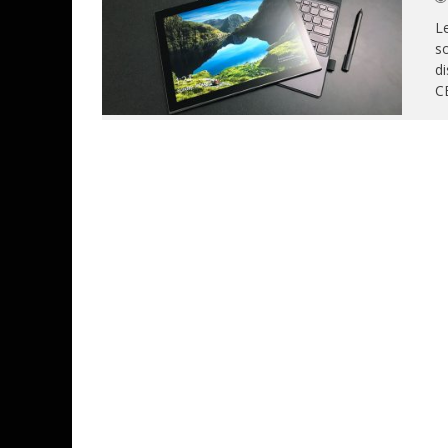
Le
s
di
C