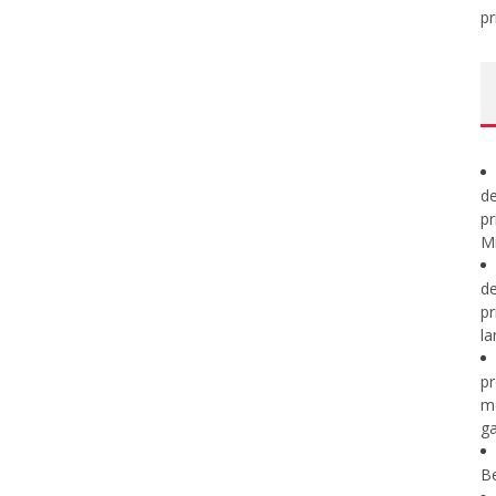
pr
de
pr
Mi
de
pr
la
pr
m
ga
B