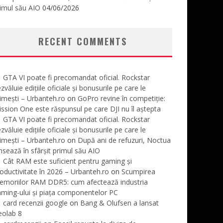
imul său AIO
04/06/2026
RECENT COMMENTS
GTA VI poate fi precomandat oficial. Rockstar
zvăluie edițiile oficiale și bonusurile pe care le
imești – Urbanteh.ro
on
GoPro revine în competiție:
ssion One este răspunsul pe care DJI nu îl aștepta
GTA VI poate fi precomandat oficial. Rockstar
zvăluie edițiile oficiale și bonusurile pe care le
imești – Urbanteh.ro
on
După ani de refuzuri, Noctua
nsează în sfârșit primul său AIO
Cât RAM este suficient pentru gaming și
oductivitate în 2026 – Urbanteh.ro
on
Scumpirea
emoriilor RAM DDR5: cum afectează industria
ming-ului și piața componentelor PC
card recenzii google
on
Bang & Olufsen a lansat
eolab 8