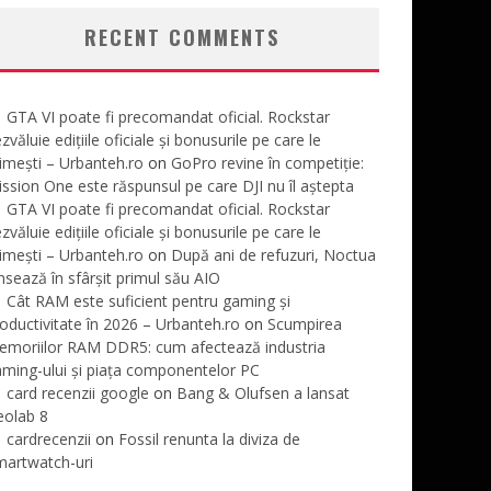
RECENT COMMENTS
GTA VI poate fi precomandat oficial. Rockstar
zvăluie edițiile oficiale și bonusurile pe care le
imești – Urbanteh.ro
on
GoPro revine în competiție:
ssion One este răspunsul pe care DJI nu îl aștepta
GTA VI poate fi precomandat oficial. Rockstar
zvăluie edițiile oficiale și bonusurile pe care le
imești – Urbanteh.ro
on
După ani de refuzuri, Noctua
nsează în sfârșit primul său AIO
Cât RAM este suficient pentru gaming și
oductivitate în 2026 – Urbanteh.ro
on
Scumpirea
emoriilor RAM DDR5: cum afectează industria
ming-ului și piața componentelor PC
card recenzii google
on
Bang & Olufsen a lansat
eolab 8
cardrecenzii
on
Fossil renunta la diviza de
martwatch-uri