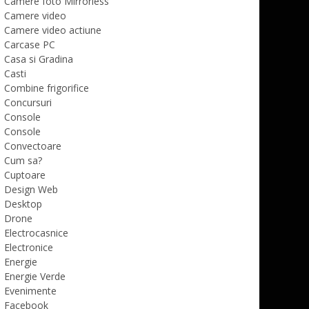
Camere foto Mirrorless
Camere video
Camere video actiune
Carcase PC
Casa si Gradina
Casti
Combine frigorifice
Concursuri
Console
Console
Convectoare
Cum sa?
Cuptoare
Design Web
Desktop
Drone
Electrocasnice
Electronice
Energie
Energie Verde
Evenimente
Facebook