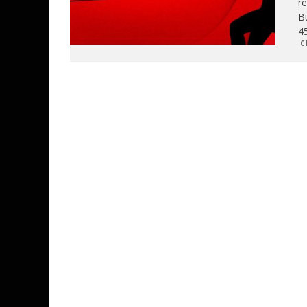
r
Bu
45
C