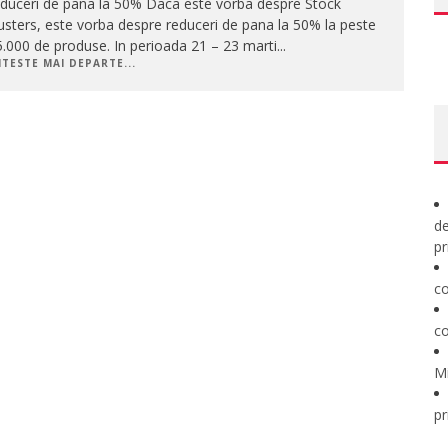
educeri de pana la 50% Daca este vorba despre Stock
sters, este vorba despre reduceri de pana la 50% la peste
.000 de produse. In perioada 21 – 23 marti
...
ITESTE MAI DEPARTE...
de
pr
co
co
M
pr