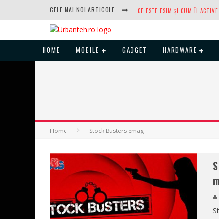
CELE MAI NOI ARTICOLE
HOME
MOBILE
GADGET
HARDWARE
DUPĂ ANI DE REFUZURI, NOCTUA
Home
Stock Busters emag
S
m
St