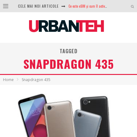
Ce este eSIM și cum îl activezi pe telefon? Ghid complet pentru Android și iPhone
CELE MAI NOI ARTICOLE
100 GB de internet mobil gratuit de la Orange. Fără contract, fără acte și fără obligații
LG lansează televizoarele OLED evo, QNED evo și Micro RGB pentru 2026
După ani de refuzuri, Noctua lansează în sfârșit primul său AIO
TAGGED
GoPro revine în competiție: Mission One este răspunsul pe care DJI nu îl aștepta
SNAPDRAGON 435
Analiza producției fotovoltaice în România – cât produce un sistem solar pe timp de iarnă?
NVIDIA avertizează: memoria RAM și SSD-urile ar putea deveni și mai scumpe în perioada următoare
Home
Snapdragon 435
GTA VI poate fi precomandat oficial. Rockstar dezvăluie edițiile oficiale și bonusurile pe care le primești