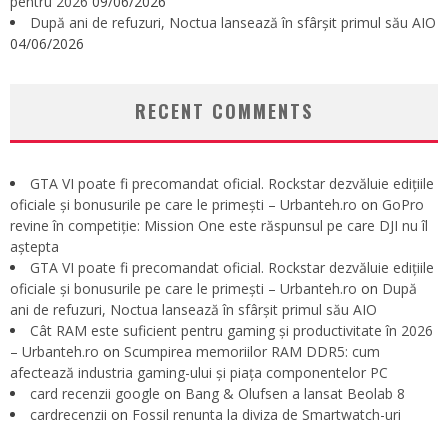
pentru 2026
09/06/2026
După ani de refuzuri, Noctua lansează în sfârșit primul său AIO
04/06/2026
RECENT COMMENTS
GTA VI poate fi precomandat oficial. Rockstar dezvăluie edițiile
oficiale și bonusurile pe care le primești – Urbanteh.ro
on
GoPro
revine în competiție: Mission One este răspunsul pe care DJI nu îl
aștepta
GTA VI poate fi precomandat oficial. Rockstar dezvăluie edițiile
oficiale și bonusurile pe care le primești – Urbanteh.ro
on
După
ani de refuzuri, Noctua lansează în sfârșit primul său AIO
Cât RAM este suficient pentru gaming și productivitate în 2026
– Urbanteh.ro
on
Scumpirea memoriilor RAM DDR5: cum
afectează industria gaming-ului și piața componentelor PC
card recenzii google
on
Bang & Olufsen a lansat Beolab 8
cardrecenzii
on
Fossil renunta la diviza de Smartwatch-uri