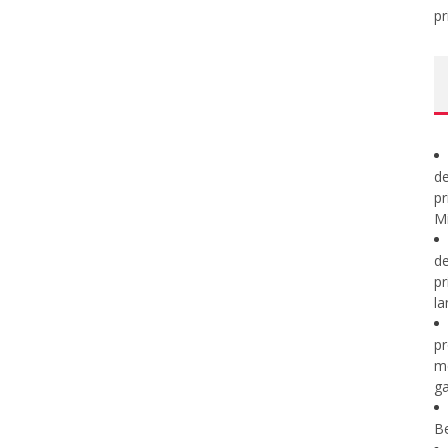
pr
de
pr
Mi
de
pr
la
pr
m
ga
B