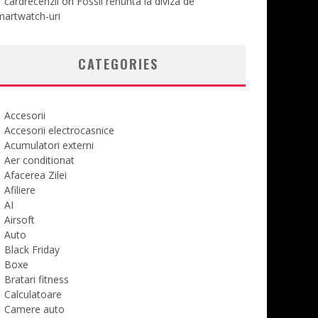
cardrecenzii
on
Fossil renunta la diviza de
martwatch-uri
CATEGORIES
Accesorii
Accesorii electrocasnice
Acumulatori externi
Aer conditionat
Afacerea Zilei
Afiliere
AI
Airsoft
Auto
Black Friday
Boxe
Bratari fitness
Calculatoare
Camere auto