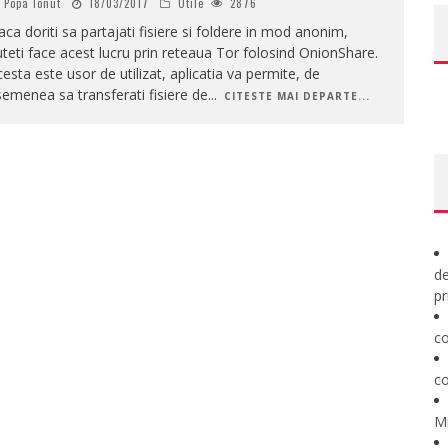
Popa Ionut
18/03/2017
Utile
2876
ca doriti sa partajati fisiere si foldere in mod anonim,
teti face acest lucru prin reteaua Tor folosind OnionShare.
esta este usor de utilizat, aplicatia va permite, de
emenea sa transferati fisiere de
...
CITESTE MAI DEPARTE...
de
pr
co
co
M