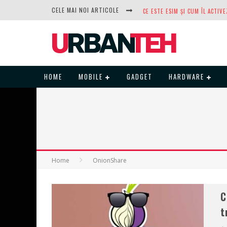
CELE MAI NOI ARTICOLE
DUPĂ ANI DE REFUZURI, NOCTUA
HOME
MOBILE
GADGET
HARDWARE
Home
OnionShare
C
t