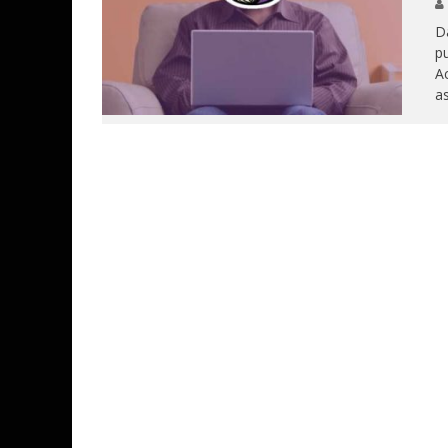
Da
pu
Ac
as