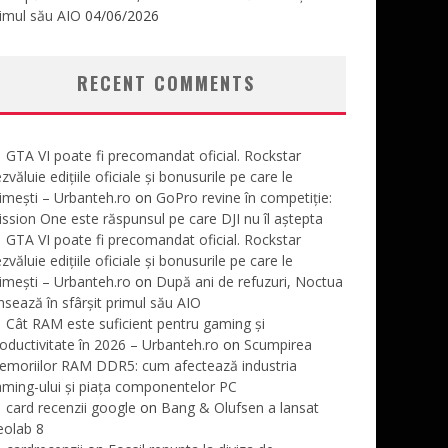
imul său AIO
04/06/2026
RECENT COMMENTS
GTA VI poate fi precomandat oficial. Rockstar
zvăluie edițiile oficiale și bonusurile pe care le
imești – Urbanteh.ro
on
GoPro revine în competiție:
ssion One este răspunsul pe care DJI nu îl aștepta
GTA VI poate fi precomandat oficial. Rockstar
zvăluie edițiile oficiale și bonusurile pe care le
imești – Urbanteh.ro
on
După ani de refuzuri, Noctua
nsează în sfârșit primul său AIO
Cât RAM este suficient pentru gaming și
oductivitate în 2026 – Urbanteh.ro
on
Scumpirea
emoriilor RAM DDR5: cum afectează industria
ming-ului și piața componentelor PC
card recenzii google
on
Bang & Olufsen a lansat
eolab 8