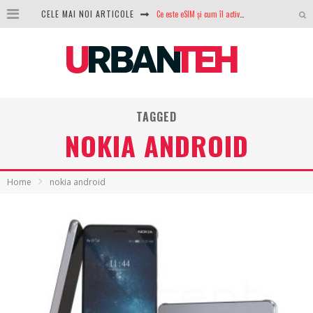
CELE MAI NOI ARTICOLE
100 GB de internet mobil gratuit de la Orange. Fără contract, fără acte și fără obligații
LG lansează televizoarele OLED evo, QNED evo și Micro RGB pentru 2026
După ani de refuzuri, Noctua lansează în sfârșit primul său AIO
GoPro revine în competiție: Mission One este răspunsul pe care DJI nu îl aștepta
TAGGED
Analiza producției fotovoltaice în România – cât produce un sistem solar pe timp de iarnă?
NOKIA ANDROID
NVIDIA avertizează: memoria RAM și SSD-urile ar putea deveni și mai scumpe în perioada următoare
Home
nokia android
GTA VI poate fi precomandat oficial. Rockstar dezvăluie edițiile oficiale și bonusurile pe care le primești