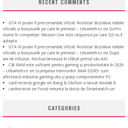
RECENT COMMENTS
GTA VI poate fi precomandat oficial. Rockstar dezvăluie edițiile
oficiale și bonusurile pe care le primești – Urbanteh.ro
on
GoPro
revine în competiție: Mission One este răspunsul pe care DJI nu îl
aștepta
GTA VI poate fi precomandat oficial. Rockstar dezvăluie edițiile
oficiale și bonusurile pe care le primești – Urbanteh.ro
on
După
ani de refuzuri, Noctua lansează în sfârșit primul său AIO
Cât RAM este suficient pentru gaming și productivitate în 2026
– Urbanteh.ro
on
Scumpirea memoriilor RAM DDR5: cum
afectează industria gaming-ului și piața componentelor PC
card recenzii google
on
Bang & Olufsen a lansat Beolab 8
cardrecenzii
on
Fossil renunta la diviza de Smartwatch-uri
CATEGORIES