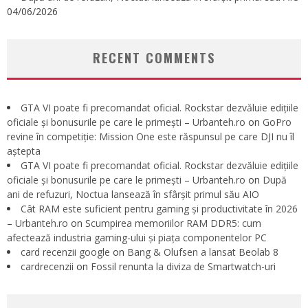
04/06/2026
RECENT COMMENTS
GTA VI poate fi precomandat oficial. Rockstar dezvăluie edițiile
oficiale și bonusurile pe care le primești – Urbanteh.ro
on
GoPro
revine în competiție: Mission One este răspunsul pe care DJI nu îl
aștepta
GTA VI poate fi precomandat oficial. Rockstar dezvăluie edițiile
oficiale și bonusurile pe care le primești – Urbanteh.ro
on
După
ani de refuzuri, Noctua lansează în sfârșit primul său AIO
Cât RAM este suficient pentru gaming și productivitate în 2026
– Urbanteh.ro
on
Scumpirea memoriilor RAM DDR5: cum
afectează industria gaming-ului și piața componentelor PC
card recenzii google
on
Bang & Olufsen a lansat Beolab 8
cardrecenzii
on
Fossil renunta la diviza de Smartwatch-uri