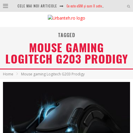
CELE MAI NOI ARTICOLE
100 GB de internet mobil gratuit de la Orange. Fără contract, fără acte și fără obligații
LG lansează televizoarele OLED evo, QNED evo și Micro RGB pentru 2026
După ani de refuzuri, Noctua lansează în sfârșit primul său AIO
TAGGED
MOUSE GAMING
GoPro revine în competiție: Mission One este răspunsul pe care DJI nu îl aștepta
LOGITECH G203 PRODIGY
Analiza producției fotovoltaice în România – cât produce un sistem solar pe timp de iarnă?
NVIDIA avertizează: memoria RAM și SSD-urile ar putea deveni și mai scumpe în perioada următoare
Home
Mouse gaming Logitech G203 Prodigy
GTA VI poate fi precomandat oficial. Rockstar dezvăluie edițiile oficiale și bonusurile pe care le primești