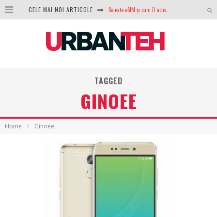
CELE MAI NOI ARTICOLE
100 GB de internet mobil gratuit de la Orange. Fără contract, fără acte și fără obligații
LG lansează televizoarele OLED evo, QNED evo și Micro RGB pentru 2026
După ani de refuzuri, Noctua lansează în sfârșit primul său AIO
GoPro revine în competiție: Mission One este răspunsul pe care DJI nu îl aștepta
TAGGED
GINOEE
Analiza producției fotovoltaice în România – cât produce un sistem solar pe timp de iarnă?
NVIDIA avertizează: memoria RAM și SSD-urile ar putea deveni și mai scumpe în perioada următoare
Home
Ginoee
GTA VI poate fi precomandat oficial. Rockstar dezvăluie edițiile oficiale și bonusurile pe care le primești