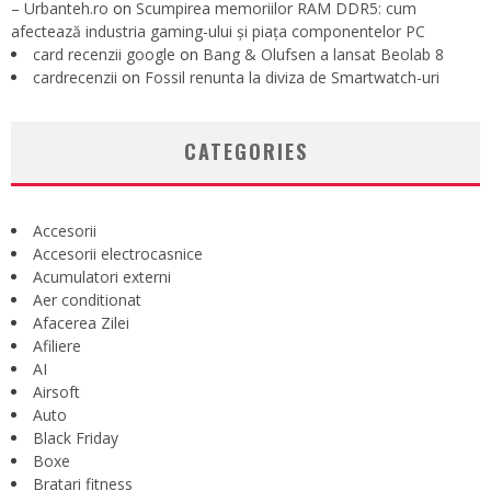
– Urbanteh.ro
on
Scumpirea memoriilor RAM DDR5: cum
afectează industria gaming-ului și piața componentelor PC
card recenzii google
on
Bang & Olufsen a lansat Beolab 8
cardrecenzii
on
Fossil renunta la diviza de Smartwatch-uri
CATEGORIES
Accesorii
Accesorii electrocasnice
Acumulatori externi
Aer conditionat
Afacerea Zilei
Afiliere
AI
Airsoft
Auto
Black Friday
Boxe
Bratari fitness