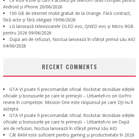
Ce este eSIM și cum îl activezi pe telefon? Ghid complet pentru
Android și iPhone
20/06/2026
100 GB de internet mobil gratuit de la Orange. Fără contract,
fără acte și fără obligații
19/06/2026
LG lansează televizoarele OLED evo, QNED evo și Micro RGB
pentru 2026
09/06/2026
După ani de refuzuri, Noctua lansează în sfârșit primul său AIO
04/06/2026
RECENT COMMENTS
GTA VI poate fi precomandat oficial. Rockstar dezvăluie edițiile
oficiale și bonusurile pe care le primești – Urbanteh.ro
on
GoPro
revine în competiție: Mission One este răspunsul pe care DJI nu îl
aștepta
GTA VI poate fi precomandat oficial. Rockstar dezvăluie edițiile
oficiale și bonusurile pe care le primești – Urbanteh.ro
on
După
ani de refuzuri, Noctua lansează în sfârșit primul său AIO
Cât RAM este suficient pentru gaming și productivitate în 2026