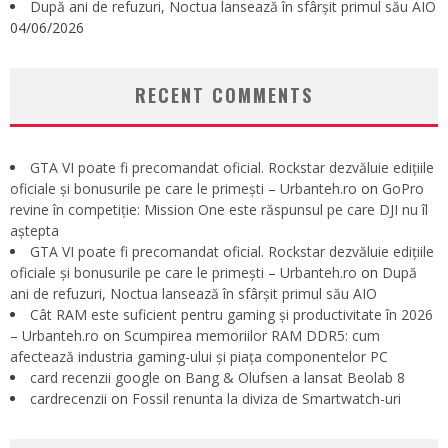
După ani de refuzuri, Noctua lansează în sfârșit primul său AIO
04/06/2026
RECENT COMMENTS
GTA VI poate fi precomandat oficial. Rockstar dezvăluie edițiile
oficiale și bonusurile pe care le primești – Urbanteh.ro
on
GoPro
revine în competiție: Mission One este răspunsul pe care DJI nu îl
aștepta
GTA VI poate fi precomandat oficial. Rockstar dezvăluie edițiile
oficiale și bonusurile pe care le primești – Urbanteh.ro
on
După
ani de refuzuri, Noctua lansează în sfârșit primul său AIO
Cât RAM este suficient pentru gaming și productivitate în 2026
– Urbanteh.ro
on
Scumpirea memoriilor RAM DDR5: cum
afectează industria gaming-ului și piața componentelor PC
card recenzii google
on
Bang & Olufsen a lansat Beolab 8
cardrecenzii
on
Fossil renunta la diviza de Smartwatch-uri