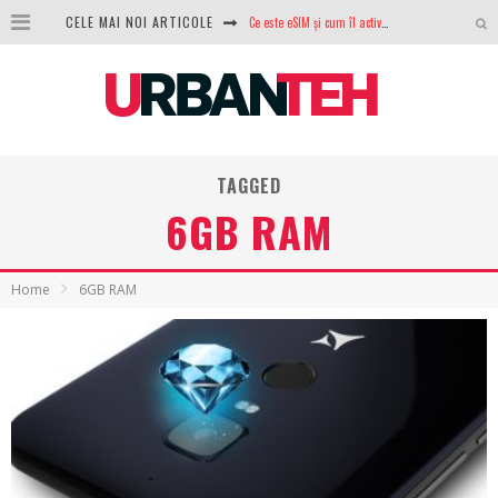
Ce este eSIM și cum îl activezi pe telefon? Ghid complet pentru Android și iPhone
CELE MAI NOI ARTICOLE
100 GB de internet mobil gratuit de la Orange. Fără contract, fără acte și fără obligații
LG lansează televizoarele OLED evo, QNED evo și Micro RGB pentru 2026
După ani de refuzuri, Noctua lansează în sfârșit primul său AIO
TAGGED
GoPro revine în competiție: Mission One este răspunsul pe care DJI nu îl aștepta
6GB RAM
Analiza producției fotovoltaice în România – cât produce un sistem solar pe timp de iarnă?
NVIDIA avertizează: memoria RAM și SSD-urile ar putea deveni și mai scumpe în perioada următoare
Home
6GB RAM
GTA VI poate fi precomandat oficial. Rockstar dezvăluie edițiile oficiale și bonusurile pe care le primești