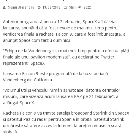
Sianu Alexandru
19/02/2018
Stiri
2322
Anterior programată pentru 17 februarie, SpaceX a întârziat
lansarea, spunând că a fost nevoie de mai mult timp pentru
verificarea finală a rachetei Falcon 9, care a fost îmbunătățită, a
anunțat Space.com târziu duminică.
“Echipa de la Vandenberg ii ia mai mult timp pentru a efectua plăți
finale ale unui pavilion modernizat”, au declarat pe Twitter
reprezentanții SpaceX.
Lansarea Falcon 9 este programată de la baza aeriană
Vandenberg din California.
“Volumul util și vehiculul rămân sănătoase, datorită cerințelor
misiunii, care vizează acum lansarea PAZ pe 21 februarie”, a
adăugat SpaceX.
Racheta Falcon 9 va trimite sateliții broadband Starlink din SpaceX
și satelitul Paz cu radar pentru Spania în orbită. Satelitul Starlink
urmărește să ofere acces la Internet la prețuri reduse la scară
globală.