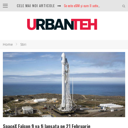
Ce este eSIM și cum îl activezi pe telefon? Ghid complet pentru Android și iPhone
CELE MAI NOI ARTICOLE
100 GB de internet mobil gratuit de la Orange. Fără contract, fără acte și fără obligații
LG lansează televizoarele OLED evo, QNED evo și Micro RGB pentru 2026
După ani de refuzuri, Noctua lansează în sfârșit primul său AIO
Home
Stiri
GoPro revine în competiție: Mission One este răspunsul pe care DJI nu îl aștepta
Analiza producției fotovoltaice în România – cât produce un sistem solar pe timp de iarnă?
NVIDIA avertizează: memoria RAM și SSD-urile ar putea deveni și mai scumpe în perioada următoare
GTA VI poate fi precomandat oficial. Rockstar dezvăluie edițiile oficiale și bonusurile pe care le primești
SpaceX Falcon 9 va fi lansata pe 21 Februarie