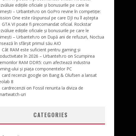
zvăluie edițiile oficiale și bonusurile pe care le
imești – Urbanteh.ro
on
GoPro revine în competiție:
ssion One este răspunsul pe care DJI nu îl aștepta
GTA VI poate fi precomandat oficial. Rockstar
zvăluie edițiile oficiale și bonusurile pe care le
imești – Urbanteh.ro
on
După ani de refuzuri, Noctua
nsează în sfârșit primul său AIO
Cât RAM este suficient pentru gaming și
oductivitate în 2026 – Urbanteh.ro
on
Scumpirea
emoriilor RAM DDR5: cum afectează industria
ming-ului și piața componentelor PC
card recenzii google
on
Bang & Olufsen a lansat
eolab 8
cardrecenzii
on
Fossil renunta la diviza de
martwatch-uri
CATEGORIES