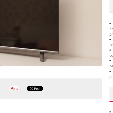
de
pr
co
co
M
pr