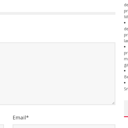
de
pr
Mi
de
pr
la
pr
m
ga
B
S
Email
*