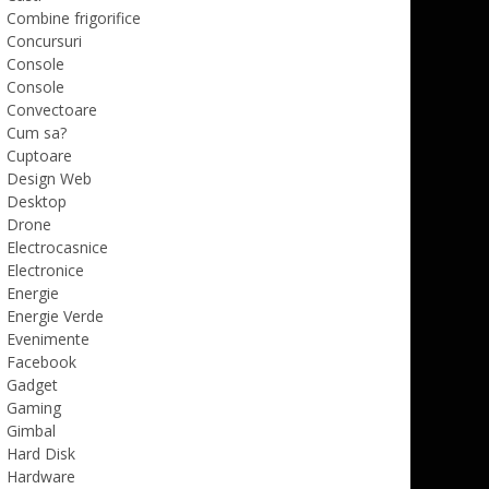
Combine frigorifice
Concursuri
Console
Console
Convectoare
Cum sa?
Cuptoare
Design Web
Desktop
Drone
Electrocasnice
Electronice
Energie
Energie Verde
Evenimente
Facebook
Gadget
Gaming
Gimbal
Hard Disk
Hardware