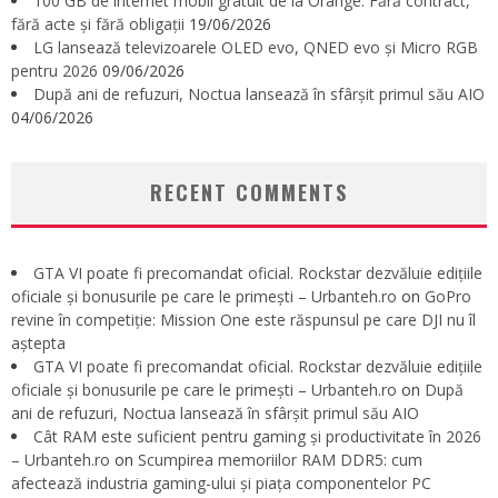
100 GB de internet mobil gratuit de la Orange. Fără contract,
fără acte și fără obligații
19/06/2026
LG lansează televizoarele OLED evo, QNED evo și Micro RGB
pentru 2026
09/06/2026
După ani de refuzuri, Noctua lansează în sfârșit primul său AIO
04/06/2026
RECENT COMMENTS
GTA VI poate fi precomandat oficial. Rockstar dezvăluie edițiile
oficiale și bonusurile pe care le primești – Urbanteh.ro
on
GoPro
revine în competiție: Mission One este răspunsul pe care DJI nu îl
aștepta
GTA VI poate fi precomandat oficial. Rockstar dezvăluie edițiile
oficiale și bonusurile pe care le primești – Urbanteh.ro
on
După
ani de refuzuri, Noctua lansează în sfârșit primul său AIO
Cât RAM este suficient pentru gaming și productivitate în 2026
– Urbanteh.ro
on
Scumpirea memoriilor RAM DDR5: cum
afectează industria gaming-ului și piața componentelor PC