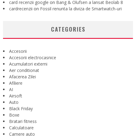
card recenzii google
on
Bang & Olufsen a lansat Beolab 8
cardrecenzii
on
Fossil renunta la diviza de Smartwatch-uri
CATEGORIES
Accesorii
Accesorii electrocasnice
Acumulatori externi
Aer conditionat
Afacerea Zilei
Afiliere
AI
Airsoft
Auto
Black Friday
Boxe
Bratari fitness
Calculatoare
Camere auto