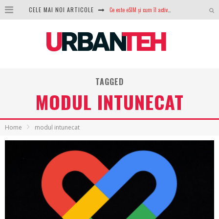
CELE MAI NOI ARTICOLE
100 GB de internet mobil gratuit de la Orange. Fără contract, fără acte și fără obligații
LG lansează televizoarele OLED evo, QNED evo și Micro RGB pentru 2026
După ani de refuzuri, Noctua lansează în sfârșit primul său AIO
GoPro revine în competiție: Mission One este răspunsul pe care DJI nu îl aștepta
TAGGED
MODUL INTUNECAT
Analiza producției fotovoltaice în România – cât produce un sistem solar pe timp de iarnă?
NVIDIA avertizează: memoria RAM și SSD-urile ar putea deveni și mai scumpe în perioada următoare
Home
modul intunecat
GTA VI poate fi precomandat oficial. Rockstar dezvăluie edițiile oficiale și bonusurile pe care le primești