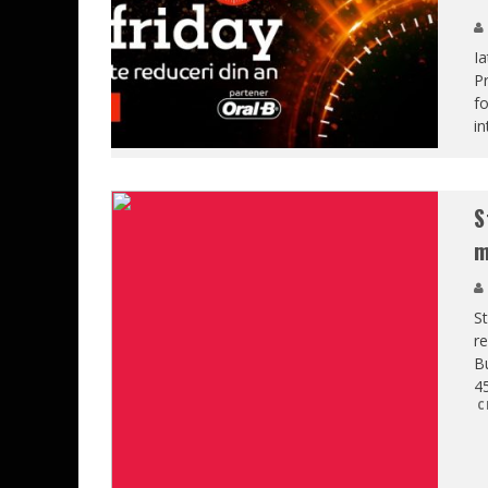
Ia
Pr
fo
in
S
m
St
r
Bu
45
C