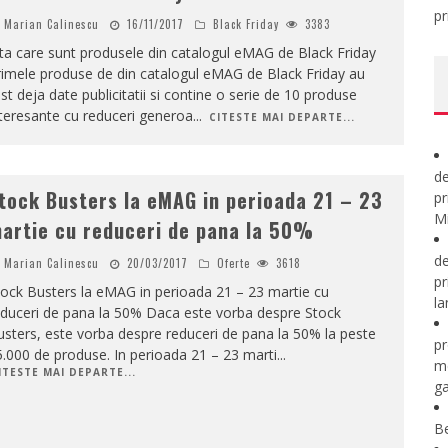
pr
Marian Calinescu
16/11/2017
Black Friday
3383
ta care sunt produsele din catalogul eMAG de Black Friday
imele produse de din catalogul eMAG de Black Friday au
st deja date publicitatii si contine o serie de 10 produse
teresante cu reduceri generoa
...
CITESTE MAI DEPARTE...
de
tock Busters la eMAG in perioada 21 – 23
pr
Mi
artie cu reduceri de pana la 50%
de
Marian Calinescu
20/03/2017
Oferte
3618
pr
ock Busters la eMAG in perioada 21 – 23 martie cu
la
educeri de pana la 50% Daca este vorba despre Stock
sters, este vorba despre reduceri de pana la 50% la peste
pr
.000 de produse. In perioada 21 – 23 marti
...
m
ITESTE MAI DEPARTE...
ga
B