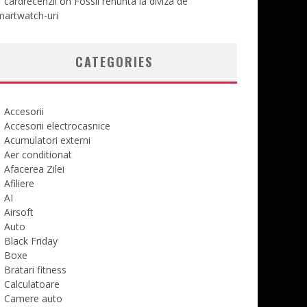
cardrecenzii
on
Fossil renunta la diviza de
martwatch-uri
CATEGORIES
Accesorii
Accesorii electrocasnice
Acumulatori externi
Aer conditionat
Afacerea Zilei
Afiliere
AI
Airsoft
Auto
Black Friday
Boxe
Bratari fitness
Calculatoare
Camere auto