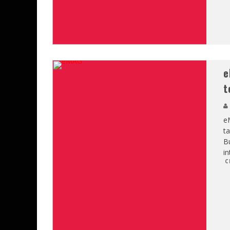
e
t
e
ta
Bu
in
C