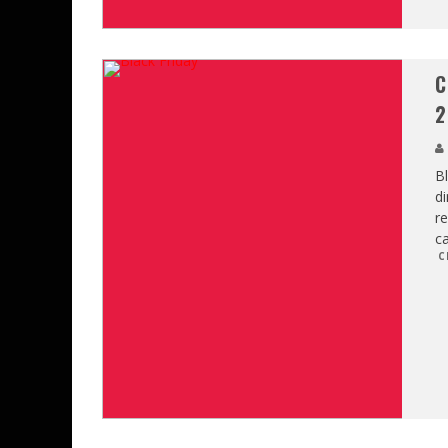
C
2
Bl
di
re
c
C