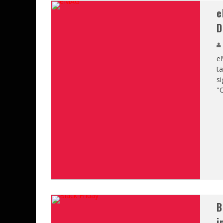
e
D
eM
ta
si
"
B
i