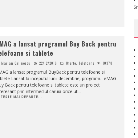
S
MAG a lansat programul Buy Back pentru
elefoane si tablete
Marian Calinescu
22/12/2016
Oferte
,
Telefoane
10378
MAG a lansat programul BuyBack pentru telefoane si
blete Lansat la inceputul lunii decembrie, programul eMAG
y Back pentru telefoane si tablete este un proiect
teresant prin intermediul caruia orice uti
...
ITESTE MAI DEPARTE...