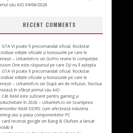
imul său AIO
04/06/2026
RECENT COMMENTS
GTA VI poate fi precomandat oficial. Rockstar
zvăluie edițiile oficiale și bonusurile pe care le
imești – Urbanteh.ro
on
GoPro revine în competiție:
ssion One este răspunsul pe care DJI nu îl aștepta
GTA VI poate fi precomandat oficial. Rockstar
zvăluie edițiile oficiale și bonusurile pe care le
imești – Urbanteh.ro
on
După ani de refuzuri, Noctua
nsează în sfârșit primul său AIO
Cât RAM este suficient pentru gaming și
oductivitate în 2026 – Urbanteh.ro
on
Scumpirea
emoriilor RAM DDR5: cum afectează industria
ming-ului și piața componentelor PC
card recenzii google
on
Bang & Olufsen a lansat
eolab 8