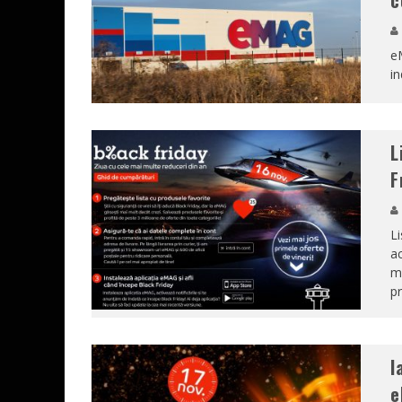
c
eM
in
L
F
Li
ac
ma
p
I
e