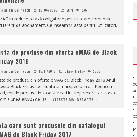
omenzile
Marian Calinescu
16/04/2026
Stiri
336
AG introduce o taxă obligatorie pentru toate comenzile,
diferent de abonament. Ce înseamnă asta pentru utilizatori.
ista de produse din oferta eMAG de Black
riday 2018
Marian Calinescu
15/11/2018
Black Friday
2568
sta de produse din oferta eMAG de Black Friday 2018 Anul
de
esta Black Friday se anunta si mai spectaculos! Reduceri
pr
ri, mii de produse in stoc si livrari in timp record, asta este
romisiunea eMAG de Bal
...
CITESTE MAI DEPARTE...
co
co
ata care sunt produsele din catalogul
M
MAG de Black Friday 2017