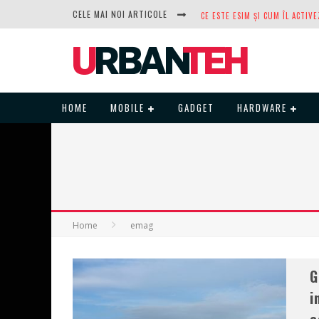
CELE MAI NOI ARTICOLE
DUPĂ ANI DE REFUZURI, NOCTUA
HOME
MOBILE
GADGET
HARDWARE
Home
emag
G
i