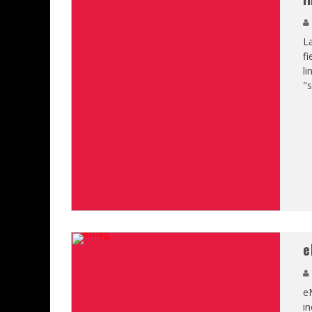
La
fi
li
"s
e
e
in