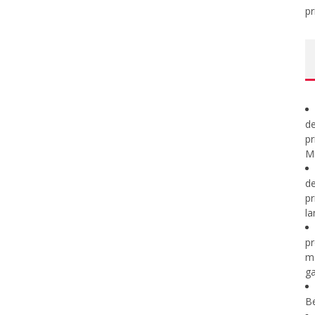
pr
de
pr
Mi
de
pr
la
pr
m
ga
B