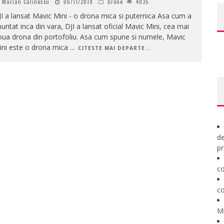
Marian Calinescu
06/11/2019
Drone
4035
I a lansat Mavic Mini - o drona mica si puternica Asa cum a
untat inca din vara, DJI a lansat oficial Mavic Mini, cea mai
ua drona din portofoliu. Asa cum spune si numele, Mavic
ini este o drona mica
...
CITESTE MAI DEPARTE...
de
pr
co
co
M