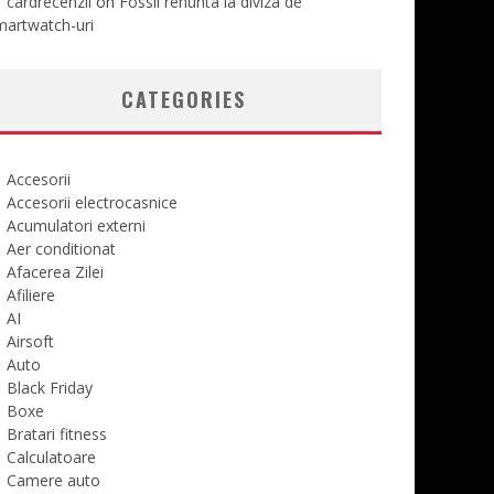
cardrecenzii
on
Fossil renunta la diviza de
martwatch-uri
CATEGORIES
Accesorii
Accesorii electrocasnice
Acumulatori externi
Aer conditionat
Afacerea Zilei
Afiliere
AI
Airsoft
Auto
Black Friday
Boxe
Bratari fitness
Calculatoare
Camere auto