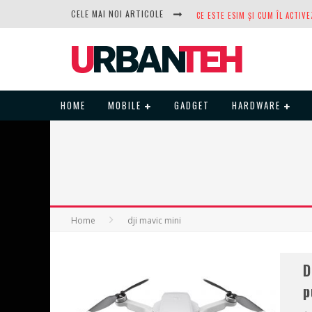
CELE MAI NOI ARTICOLE
DUPĂ ANI DE REFUZURI, NOCTUA
HOME
MOBILE
GADGET
HARDWARE
Home
dji mavic mini
D
p