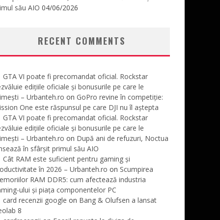
imul său AIO
04/06/2026
RECENT COMMENTS
GTA VI poate fi precomandat oficial. Rockstar
zvăluie edițiile oficiale și bonusurile pe care le
imești – Urbanteh.ro
on
GoPro revine în competiție:
ssion One este răspunsul pe care DJI nu îl aștepta
GTA VI poate fi precomandat oficial. Rockstar
zvăluie edițiile oficiale și bonusurile pe care le
imești – Urbanteh.ro
on
După ani de refuzuri, Noctua
nsează în sfârșit primul său AIO
Cât RAM este suficient pentru gaming și
oductivitate în 2026 – Urbanteh.ro
on
Scumpirea
emoriilor RAM DDR5: cum afectează industria
ming-ului și piața componentelor PC
card recenzii google
on
Bang & Olufsen a lansat
eolab 8