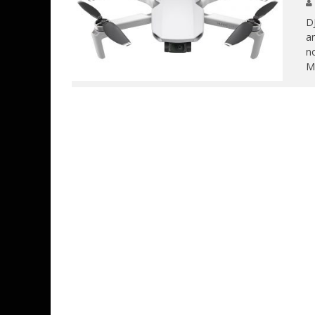
DJ
an
no
M