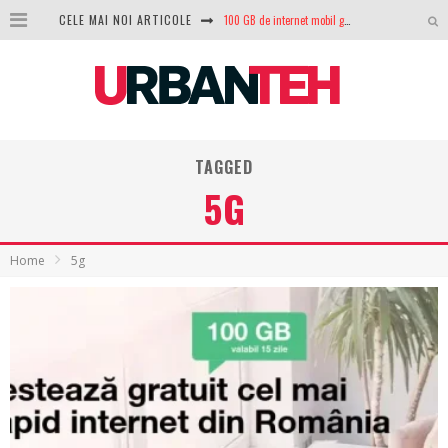
CELE MAI NOI ARTICOLE
100 GB de internet mobil gratuit de la Orange. Fără contract, fără acte și fără obligații
LG lansează televizoarele OLED evo, QNED evo și Micro RGB pentru 2026
După ani de refuzuri, Noctua lansează în sfârșit primul său AIO
GoPro revine în competiție: Mission One este răspunsul pe care DJI nu îl aștepta
TAGGED
Analiza producției fotovoltaice în România – cât produce un sistem solar pe timp de iarnă?
5G
NVIDIA avertizează: memoria RAM și SSD-urile ar putea deveni și mai scumpe în perioada următoare
GTA VI poate fi precomandat oficial. Rockstar dezvăluie edițiile oficiale și bonusurile pe care le primești
Home
5g
Ce este eSIM și cum îl activezi pe telefon? Ghid complet pentru Android și iPhone