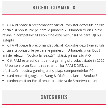
RECENT COMMENTS
GTA VI poate fi precomandat oficial. Rockstar dezvăluie edițiile
oficiale și bonusurile pe care le primești – Urbanteh.ro
on
GoPro
revine în competiție: Mission One este răspunsul pe care DJI nu îl
aștepta
GTA VI poate fi precomandat oficial. Rockstar dezvăluie edițiile
oficiale și bonusurile pe care le primești – Urbanteh.ro
on
După
ani de refuzuri, Noctua lansează în sfârșit primul său AIO
Cât RAM este suficient pentru gaming și productivitate în 2026
– Urbanteh.ro
on
Scumpirea memoriilor RAM DDR5: cum
afectează industria gaming-ului și piața componentelor PC
card recenzii google
on
Bang & Olufsen a lansat Beolab 8
cardrecenzii
on
Fossil renunta la diviza de Smartwatch-uri
CATEGORIES