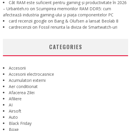
Cât RAM este suficient pentru gaming și productivitate în 2026
– Urbanteh.ro
on
Scumpirea memoriilor RAM DDR5: cum
afectează industria gaming-ului și piața componentelor PC
card recenzii google
on
Bang & Olufsen a lansat Beolab 8
cardrecenzii
on
Fossil renunta la diviza de Smartwatch-uri
CATEGORIES
Accesorii
Accesorii electrocasnice
Acumulatori externi
Aer conditionat
Afacerea Zilei
Afiliere
AI
Airsoft
Auto
Black Friday
Boxe