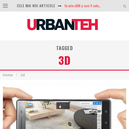
CELE MAI NOI ARTICOLE
100 GB de internet mobil gratuit de la Orange. Fără contract, fără acte și fără obligații
LG lansează televizoarele OLED evo, QNED evo și Micro RGB pentru 2026
După ani de refuzuri, Noctua lansează în sfârșit primul său AIO
GoPro revine în competiție: Mission One este răspunsul pe care DJI nu îl aștepta
TAGGED
Analiza producției fotovoltaice în România – cât produce un sistem solar pe timp de iarnă?
3D
NVIDIA avertizează: memoria RAM și SSD-urile ar putea deveni și mai scumpe în perioada următoare
GTA VI poate fi precomandat oficial. Rockstar dezvăluie edițiile oficiale și bonusurile pe care le primești
Home
3d
Ce este eSIM și cum îl activezi pe telefon? Ghid complet pentru Android și iPhone