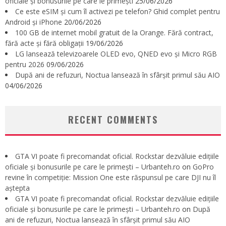
oficiale și bonusurile pe care le primești
25/06/2026
Ce este eSIM și cum îl activezi pe telefon? Ghid complet pentru
Android și iPhone
20/06/2026
100 GB de internet mobil gratuit de la Orange. Fără contract,
fără acte și fără obligații
19/06/2026
LG lansează televizoarele OLED evo, QNED evo și Micro RGB
pentru 2026
09/06/2026
După ani de refuzuri, Noctua lansează în sfârșit primul său AIO
04/06/2026
RECENT COMMENTS
GTA VI poate fi precomandat oficial. Rockstar dezvăluie edițiile
oficiale și bonusurile pe care le primești – Urbanteh.ro
on
GoPro
revine în competiție: Mission One este răspunsul pe care DJI nu îl
aștepta
GTA VI poate fi precomandat oficial. Rockstar dezvăluie edițiile
oficiale și bonusurile pe care le primești – Urbanteh.ro
on
După
ani de refuzuri, Noctua lansează în sfârșit primul său AIO