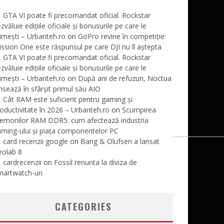
GTA VI poate fi precomandat oficial. Rockstar
zvăluie edițiile oficiale și bonusurile pe care le
imești – Urbanteh.ro
on
GoPro revine în competiție:
ssion One este răspunsul pe care DJI nu îl aștepta
GTA VI poate fi precomandat oficial. Rockstar
zvăluie edițiile oficiale și bonusurile pe care le
imești – Urbanteh.ro
on
După ani de refuzuri, Noctua
nsează în sfârșit primul său AIO
Cât RAM este suficient pentru gaming și
oductivitate în 2026 – Urbanteh.ro
on
Scumpirea
emoriilor RAM DDR5: cum afectează industria
ming-ului și piața componentelor PC
card recenzii google
on
Bang & Olufsen a lansat
eolab 8
cardrecenzii
on
Fossil renunta la diviza de
martwatch-uri
CATEGORIES