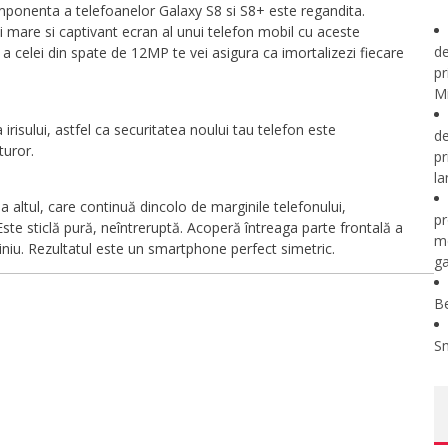
ponenta a telefoanelor Galaxy S8 si S8+ este regandita.
ai mare si captivant ecran al unui telefon mobil cu aceste
de
 a celei din spate de 12MP te vei asigura ca imortalizezi fiecare
pr
Mi
irisului, astfel ca securitatea noului tau telefon este
de
turor.
pr
la
la altul, care continuă dincolo de marginile telefonului,
pr
Este sticlă pură, neîntreruptă. Acoperă întreaga parte frontală a
m
iniu. Rezultatul este un smartphone perfect simetric.
ga
B
S