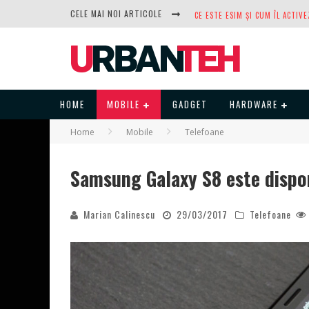
CELE MAI NOI ARTICOLE
DUPĂ ANI DE REFUZURI, NOCTUA
HOME
MOBILE
GADGET
HARDWARE
Home
Mobile
Telefoane
Samsung Galaxy S8 este dispo
Marian Calinescu
29/03/2017
Telefoane