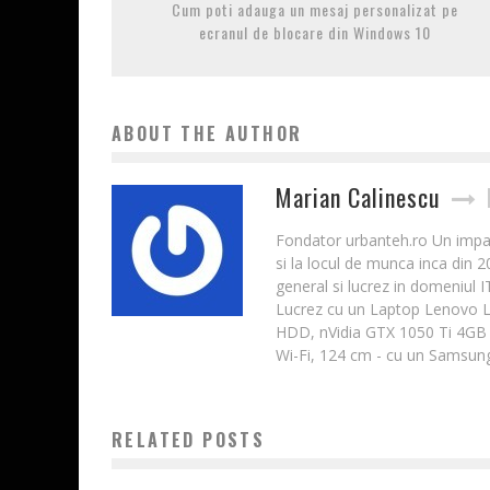
Cum poti adauga un mesaj personalizat pe
ecranul de blocare din Windows 10
ABOUT THE AUTHOR
Marian Calinescu
Fondator urbanteh.ro Un impatim
si la locul de munca inca din 
general si lucrez in domeniul 
Lucrez cu un Laptop Lenovo 
HDD, nVidia GTX 1050 Ti 4GB 
Wi-Fi, 124 cm - cu un Samsung
RELATED POSTS