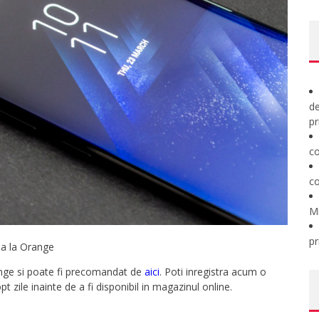
de
pr
co
co
M
pr
a la Orange
nge si poate fi precomandat de
aici
. Poti inregistra acum o
le inainte de a fi disponibil in magazinul online.