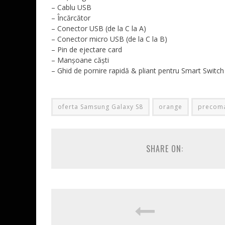
– Cablu USB
– Încărcător
– Conector USB (de la C la A)
– Conector micro USB (de la C la B)
– Pin de ejectare card
– Manșoane căști
– Ghid de pornire rapidă & pliant pentru Smart Switch
oferta Samsung Galaxy S8
orange
precom
SHARE ON: