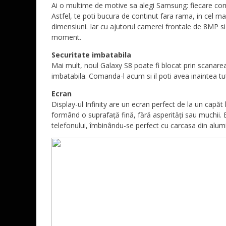
Ai o multime de motive sa alegi Samsung: fiecare com
Astfel, te poti bucura de continut fara rama, in cel m
dimensiuni. Iar cu ajutorul camerei frontale de 8MP si
moment.
Securitate imbatabila
Mai mult, noul Galaxy S8 poate fi blocat prin scanarea 
imbatabila. Comanda-l acum si il poti avea inaintea tu
Ecran
Display-ul Infinity are un ecran perfect de la un capăt 
formând o suprafață fină, fără asperități sau muchii. 
telefonului, îmbinându-se perfect cu carcasa din alum