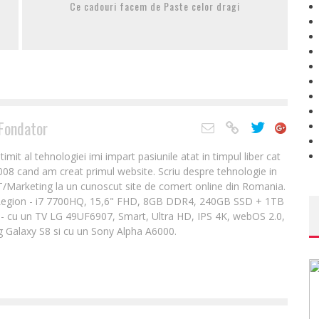
Ce cadouri facem de Paste celor dragi
Fondator
it al tehnologiei imi impart pasiunile atat in timpul liber cat
2008 cand am creat primul website. Scriu despre tehnologie in
IT/Marketing la un cunoscut site de comert online din Romania.
Legion - i7 7700HQ, 15,6" FHD, 8GB DDR4, 240GB SSD + 1TB
- cu un TV LG 49UF6907, Smart, Ultra HD, IPS 4K, webOS 2.0,
 Galaxy S8 si cu un Sony Alpha A6000.