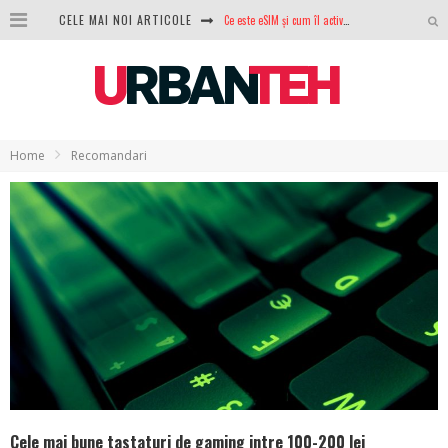
CELE MAI NOI ARTICOLE
100 GB de internet mobil gratuit de la Orange. Fără contract, fără acte și fără obligații
LG lansează televizoarele OLED evo, QNED evo și Micro RGB pentru 2026
După ani de refuzuri, Noctua lansează în sfârșit primul său AIO
GoPro revine în competiție: Mission One este răspunsul pe care DJI nu îl aștepta
Home
Recomandari
Analiza producției fotovoltaice în România – cât produce un sistem solar pe timp de iarnă?
NVIDIA avertizează: memoria RAM și SSD-urile ar putea deveni și mai scumpe în perioada următoare
GTA VI poate fi precomandat oficial. Rockstar dezvăluie edițiile oficiale și bonusurile pe care le primești
Ce este eSIM și cum îl activezi pe telefon? Ghid complet pentru Android și iPhone
Cele mai bune tastaturi de gaming intre 100-200 lei