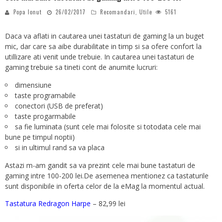
Popa Ionut
26/02/2017
Recomandari
,
Utile
5161
Daca va aflati in cautarea unei tastaturi de gaming la un buget
mic, dar care sa aibe durabilitate in timp si sa ofere confort la
utillizare ati venit unde trebuie. In cautarea unei tastaturi de
gaming trebuie sa tineti cont de anumite lucruri:
dimensiune
taste programabile
conectori (USB de preferat)
taste progarmabile
sa fie luminata (sunt cele mai folosite si totodata cele mai
bune pe timpul noptii)
si in ultimul rand sa va placa
Astazi m-am gandit sa va prezint cele mai bune tastaturi de
gaming intre 100-200 lei.De asemenea mentionez ca tastaturile
sunt disponibile in oferta celor de la eMag la momentul actual.
Tastatura Redragon Harpe
– 82,99 lei