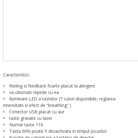
Caracteristici:
feeling si feedback foarte placut la atingere
va obisnuiti repede cu ea
Iluminare LED a tastelor (7 culori disponibile, reglarea
intensitatii si efect de “breathing” )
Conector USB placat cu aur
taste gravate cu laser
Numar taste 116
Tasta WIN poate fi dezactivata in timpul jocurilor
Functie de schimbare a tastelor de directie