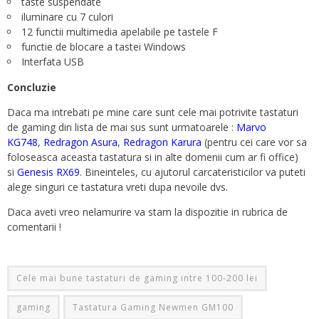
taste suspendate
iluminare cu 7 culori
12 functii multimedia apelabile pe tastele F
functie de blocare a tastei Windows
Interfata USB
Concluzie
Daca ma intrebati pe mine care sunt cele mai potrivite tastaturi
de gaming din lista de mai sus sunt urmatoarele :
Marvo
KG748
,
Redragon Asura
,
Redragon Karura
(pentru cei care vor sa
foloseasca aceasta tastatura si in alte domenii cum ar fi office)
si
Genesis RX69
. Bineinteles, cu ajutorul carcateristicilor va puteti
alege singuri ce tastatura vreti dupa nevoile dvs.
Daca aveti vreo nelamurire va stam la dispozitie in rubrica de
comentarii !
Cele mai bune tastaturi de gaming intre 100-200 lei
gaming
Tastatura Gaming Newmen GM100