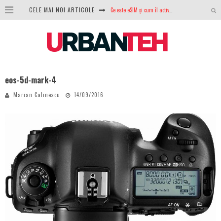
CELE MAI NOI ARTICOLE
Ce este eSIM și cum îl activezi pe telefon? Ghid complet pentru Android și iPhone
100 GB de internet mobil gratuit de la Orange. Fără contract, fără acte și fără obligații
LG lansează televizoarele OLED evo, QNED evo și Micro RGB pentru 2026
După ani de refuzuri, Noctua lansează în sfârșit primul său AIO
eos-5d-mark-4
GoPro revine în competiție: Mission One este răspunsul pe care DJI nu îl aștepta
Marian Calinescu
14/09/2016
Analiza producției fotovoltaice în România – cât produce un sistem solar pe timp de iarnă?
NVIDIA avertizează: memoria RAM și SSD-urile ar putea deveni și mai scumpe în perioada următoare
GTA VI poate fi precomandat oficial. Rockstar dezvăluie edițiile oficiale și bonusurile pe care le primești