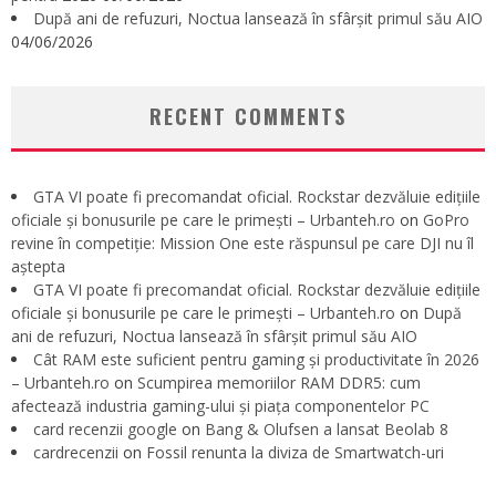
După ani de refuzuri, Noctua lansează în sfârșit primul său AIO
04/06/2026
RECENT COMMENTS
GTA VI poate fi precomandat oficial. Rockstar dezvăluie edițiile
oficiale și bonusurile pe care le primești – Urbanteh.ro
on
GoPro
revine în competiție: Mission One este răspunsul pe care DJI nu îl
aștepta
GTA VI poate fi precomandat oficial. Rockstar dezvăluie edițiile
oficiale și bonusurile pe care le primești – Urbanteh.ro
on
După
ani de refuzuri, Noctua lansează în sfârșit primul său AIO
Cât RAM este suficient pentru gaming și productivitate în 2026
– Urbanteh.ro
on
Scumpirea memoriilor RAM DDR5: cum
afectează industria gaming-ului și piața componentelor PC
card recenzii google
on
Bang & Olufsen a lansat Beolab 8
cardrecenzii
on
Fossil renunta la diviza de Smartwatch-uri