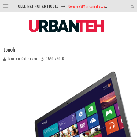
CELE MAI NOI ARTICOLE
Ce este eSIM și cum îl activezi pe telefon? Ghid complet pentru Android și iPhone
100 GB de internet mobil gratuit de la Orange. Fără contract, fără acte și fără obligații
LG lansează televizoarele OLED evo, QNED evo și Micro RGB pentru 2026
După ani de refuzuri, Noctua lansează în sfârșit primul său AIO
touch
GoPro revine în competiție: Mission One este răspunsul pe care DJI nu îl aștepta
Marian Calinescu
05/01/2016
Analiza producției fotovoltaice în România – cât produce un sistem solar pe timp de iarnă?
NVIDIA avertizează: memoria RAM și SSD-urile ar putea deveni și mai scumpe în perioada următoare
GTA VI poate fi precomandat oficial. Rockstar dezvăluie edițiile oficiale și bonusurile pe care le primești