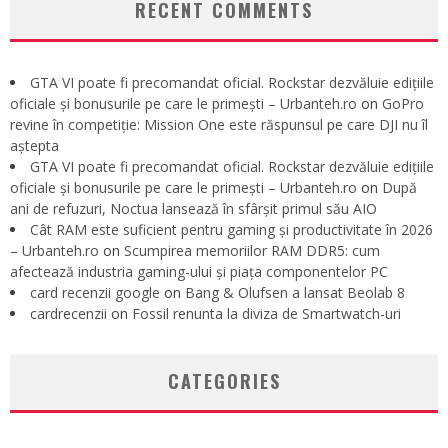
RECENT COMMENTS
GTA VI poate fi precomandat oficial. Rockstar dezvăluie edițiile
oficiale și bonusurile pe care le primești – Urbanteh.ro
on
GoPro
revine în competiție: Mission One este răspunsul pe care DJI nu îl
aștepta
GTA VI poate fi precomandat oficial. Rockstar dezvăluie edițiile
oficiale și bonusurile pe care le primești – Urbanteh.ro
on
După
ani de refuzuri, Noctua lansează în sfârșit primul său AIO
Cât RAM este suficient pentru gaming și productivitate în 2026
– Urbanteh.ro
on
Scumpirea memoriilor RAM DDR5: cum
afectează industria gaming-ului și piața componentelor PC
card recenzii google
on
Bang & Olufsen a lansat Beolab 8
cardrecenzii
on
Fossil renunta la diviza de Smartwatch-uri
CATEGORIES