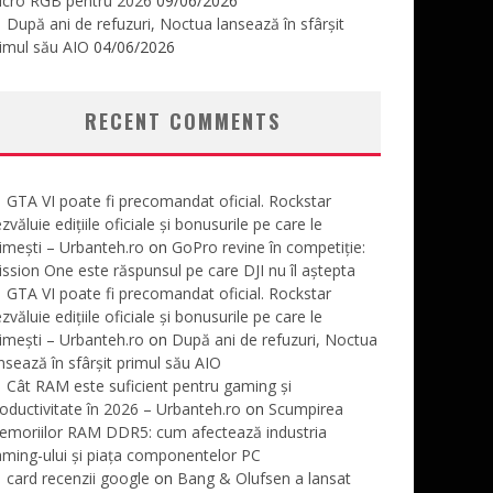
icro RGB pentru 2026
09/06/2026
După ani de refuzuri, Noctua lansează în sfârșit
imul său AIO
04/06/2026
RECENT COMMENTS
GTA VI poate fi precomandat oficial. Rockstar
zvăluie edițiile oficiale și bonusurile pe care le
imești – Urbanteh.ro
on
GoPro revine în competiție:
ssion One este răspunsul pe care DJI nu îl aștepta
GTA VI poate fi precomandat oficial. Rockstar
zvăluie edițiile oficiale și bonusurile pe care le
imești – Urbanteh.ro
on
După ani de refuzuri, Noctua
nsează în sfârșit primul său AIO
Cât RAM este suficient pentru gaming și
oductivitate în 2026 – Urbanteh.ro
on
Scumpirea
emoriilor RAM DDR5: cum afectează industria
ming-ului și piața componentelor PC
card recenzii google
on
Bang & Olufsen a lansat