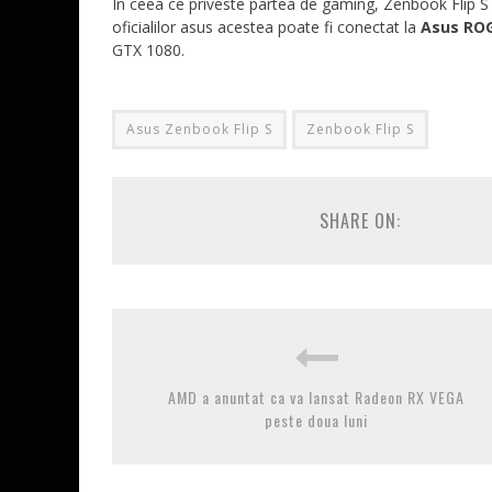
In ceea ce priveste partea de gaming, Zenbook Flip S 
oficialilor asus acestea poate fi conectat la
Asus ROG
GTX 1080.
Asus Zenbook Flip S
Zenbook Flip S
SHARE ON:
AMD a anuntat ca va lansat Radeon RX VEGA
peste doua luni