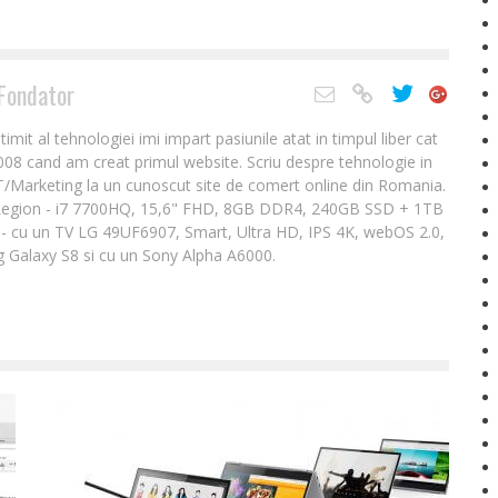
Fondator
it al tehnologiei imi impart pasiunile atat in timpul liber cat
2008 cand am creat primul website. Scriu despre tehnologie in
IT/Marketing la un cunoscut site de comert online din Romania.
Legion - i7 7700HQ, 15,6" FHD, 8GB DDR4, 240GB SSD + 1TB
- cu un TV LG 49UF6907, Smart, Ultra HD, IPS 4K, webOS 2.0,
 Galaxy S8 si cu un Sony Alpha A6000.