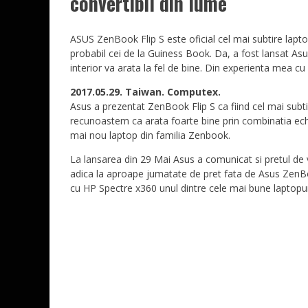
convertibil din lume
ASUS ZenBook Flip S este oficial cel mai subtire lapto
probabil cei de la Guiness Book. Da, a fost lansat Asus
interior va arata la fel de bine. Din experienta mea 
2017.05.29. Taiwan. Computex.
Asus a prezentat ZenBook Flip S ca fiind cel mai subti
recunoastem ca arata foarte bine prin combinatia echilib
mai nou laptop din familia Zenbook.
La lansarea din 29 Mai Asus a comunicat si pretul de 
adica la aproape jumatate de pret fata de Asus ZenBo
cu HP Spectre x360 unul dintre cele mai bune laptopuri