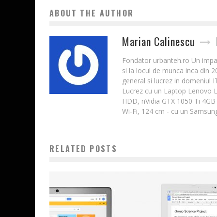
ABOUT THE AUTHOR
Marian Calinescu
Fondator urbanteh.ro Un impatim
si la locul de munca inca din 
general si lucrez in domeniul 
Lucrez cu un Laptop Lenovo 
HDD, nVidia GTX 1050 Ti 4GB 
Wi-Fi, 124 cm - cu un Samsung
RELATED POSTS