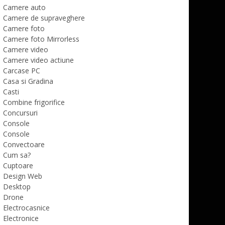
Camere auto
Camere de supraveghere
Camere foto
Camere foto Mirrorless
Camere video
Camere video actiune
Carcase PC
Casa si Gradina
Casti
Combine frigorifice
Concursuri
Console
Console
Convectoare
Cum sa?
Cuptoare
Design Web
Desktop
Drone
Electrocasnice
Electronice