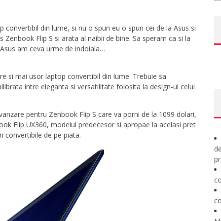
p convertibil din lume, si nu o spun eu o spun cei de la Asus si
 Zenbook Flip S si arata al naibii de bine. Sa speram ca si la
cu Asus am ceva urme de indoiala…
re si mai usor laptop convertibil din lume. Trebuie sa
rata intre eleganta si versatilitate folosita la design-ul celui
vanzare pentru Zenbook Flip S care va porni de la 1099 dolari,
ok Flip UX360, modelul predecesor si apropae la acelasi pret
 convertibile de pe piata.
de
pr
co
co