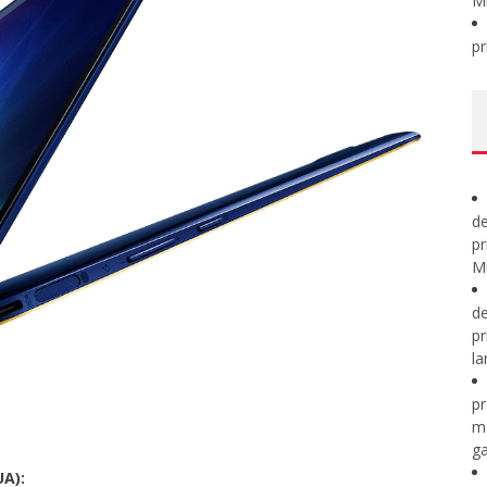
M
pr
de
pr
Mi
de
pr
la
pr
m
ga
UA):