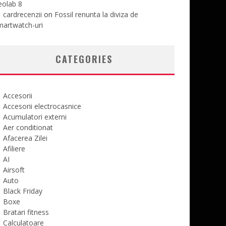
eolab 8
cardrecenzii
on
Fossil renunta la diviza de
martwatch-uri
CATEGORIES
Accesorii
Accesorii electrocasnice
Acumulatori externi
Aer conditionat
Afacerea Zilei
Afiliere
AI
Airsoft
Auto
Black Friday
Boxe
Bratari fitness
Calculatoare