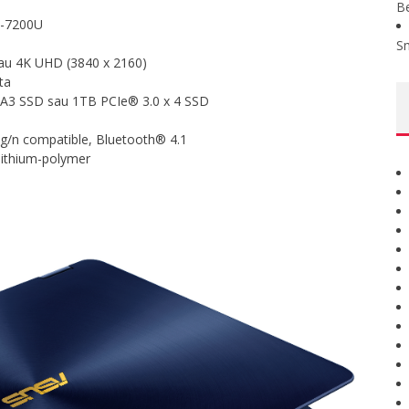
B
5-7200U
S
 sau 4K UHD (3840 x 2160)
ta
A3 SSD sau 1TB PCIe® 3.0 x 4 SSD
b/g/n compatible, Bluetooth® 4.1
lithium-polymer