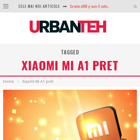
Ce este eSIM și cum îl activezi pe telefon? Ghid complet pentru Android și iPhone
CELE MAI NOI ARTICOLE
100 GB de internet mobil gratuit de la Orange. Fără contract, fără acte și fără obligații
LG lansează televizoarele OLED evo, QNED evo și Micro RGB pentru 2026
După ani de refuzuri, Noctua lansează în sfârșit primul său AIO
TAGGED
GoPro revine în competiție: Mission One este răspunsul pe care DJI nu îl aștepta
XIAOMI MI A1 PRET
Analiza producției fotovoltaice în România – cât produce un sistem solar pe timp de iarnă?
NVIDIA avertizează: memoria RAM și SSD-urile ar putea deveni și mai scumpe în perioada următoare
Home
Xiaomi Mi A1 pret
GTA VI poate fi precomandat oficial. Rockstar dezvăluie edițiile oficiale și bonusurile pe care le primești