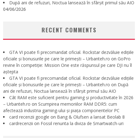
După ani de refuzuri, Noctua lansează în sfârșit primul său AIO
04/06/2026
RECENT COMMENTS
GTA VI poate fi precomandat oficial. Rockstar dezvăluie edițiile
oficiale și bonusurile pe care le primești – Urbanteh.ro
on
GoPro
revine în competiție: Mission One este răspunsul pe care DJI nu îl
aștepta
GTA VI poate fi precomandat oficial. Rockstar dezvăluie edițiile
oficiale și bonusurile pe care le primești – Urbanteh.ro
on
După
ani de refuzuri, Noctua lansează în sfârșit primul său AIO
Cât RAM este suficient pentru gaming și productivitate în 2026
– Urbanteh.ro
on
Scumpirea memoriilor RAM DDR5: cum
afectează industria gaming-ului și piața componentelor PC
card recenzii google
on
Bang & Olufsen a lansat Beolab 8
cardrecenzii
on
Fossil renunta la diviza de Smartwatch-uri