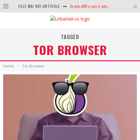
CELE MAI NOI ARTICOLE
Ce este eSIM și cum îl activezi pe telefon? Ghid complet pentru Android și iPhone
100 GB de internet mobil gratuit de la Orange. Fără contract, fără acte și fără obligații
LG lansează televizoarele OLED evo, QNED evo și Micro RGB pentru 2026
TAGGED
TOR BROWSER
După ani de refuzuri, Noctua lansează în sfârșit primul său AIO
GoPro revine în competiție: Mission One este răspunsul pe care DJI nu îl aștepta
Home
Tor Browser
Analiza producției fotovoltaice în România – cât produce un sistem solar pe timp de iarnă?
NVIDIA avertizează: memoria RAM și SSD-urile ar putea deveni și mai scumpe în perioada următoare
GTA VI poate fi precomandat oficial. Rockstar dezvăluie edițiile oficiale și bonusurile pe care le primești