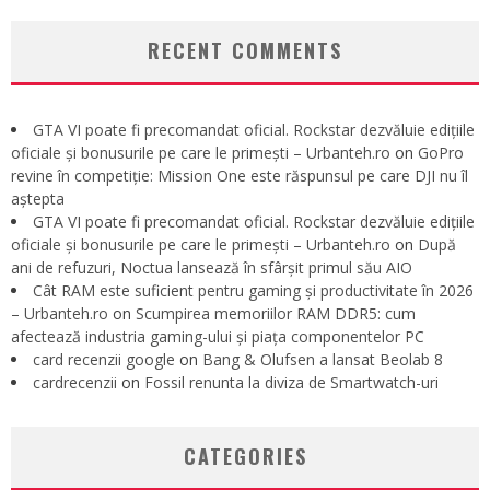
RECENT COMMENTS
GTA VI poate fi precomandat oficial. Rockstar dezvăluie edițiile
oficiale și bonusurile pe care le primești – Urbanteh.ro
on
GoPro
revine în competiție: Mission One este răspunsul pe care DJI nu îl
aștepta
GTA VI poate fi precomandat oficial. Rockstar dezvăluie edițiile
oficiale și bonusurile pe care le primești – Urbanteh.ro
on
După
ani de refuzuri, Noctua lansează în sfârșit primul său AIO
Cât RAM este suficient pentru gaming și productivitate în 2026
– Urbanteh.ro
on
Scumpirea memoriilor RAM DDR5: cum
afectează industria gaming-ului și piața componentelor PC
card recenzii google
on
Bang & Olufsen a lansat Beolab 8
cardrecenzii
on
Fossil renunta la diviza de Smartwatch-uri
CATEGORIES