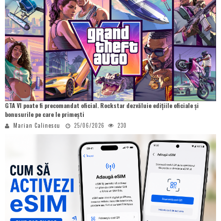
GTA VI poate fi precomandat oficial. Rockstar dezvăluie edițiile oficiale și
bonusurile pe care le primești
Marian Calinescu
25/06/2026
230