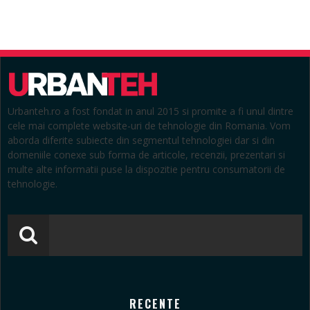
Urbanteh.ro a fost fondat in anul 2015 si promite a fi unul dintre
cele mai complete website-uri de tehnologie din Romania. Vom
aborda diferite subiecte din segmentul tehnologiei dar si din
domeniile conexe sub forma de articole, recenzii, prezentari si
multe alte informatii puse la dispozitie pentru consumatorii de
tehnologie.
RECENTE