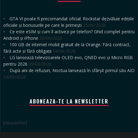
GTA VI poate fi precomandat oficial. Rockstar dezvăluie edițiile
oficiale și bonusurile pe care le primești
25/06/2026
Ce este eSIM și cum îl activezi pe telefon? Ghid complet pentru
Android și iPhone
20/06/2026
100 GB de internet mobil gratuit de la Orange. Fără contract,
fără acte și fără obligații
19/06/2026
LG lansează televizoarele OLED evo, QNED evo și Micro RGB
pentru 2026
09/06/2026
După ani de refuzuri, Noctua lansează în sfârșit primul său AIO
04/06/2026
ABONEAZA-TE LA NEWSLETTER
[newsletter]