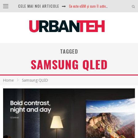
Ce este eSIM și cum îl activezi pe telefon? Ghid complet pentru Android și iPhone
CELE MAI NOI ARTICOLE
100 GB de internet mobil gratuit de la Orange. Fără contract, fără acte și fără obligații
LG lansează televizoarele OLED evo, QNED evo și Micro RGB pentru 2026
După ani de refuzuri, Noctua lansează în sfârșit primul său AIO
TAGGED
GoPro revine în competiție: Mission One este răspunsul pe care DJI nu îl aștepta
SAMSUNG QLED
Analiza producției fotovoltaice în România – cât produce un sistem solar pe timp de iarnă?
NVIDIA avertizează: memoria RAM și SSD-urile ar putea deveni și mai scumpe în perioada următoare
Home
Samsung QLED
GTA VI poate fi precomandat oficial. Rockstar dezvăluie edițiile oficiale și bonusurile pe care le primești