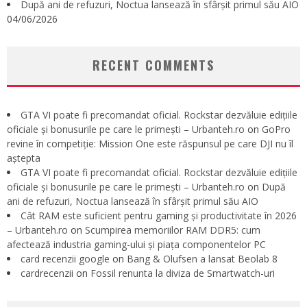
După ani de refuzuri, Noctua lansează în sfârșit primul său AIO
04/06/2026
RECENT COMMENTS
GTA VI poate fi precomandat oficial. Rockstar dezvăluie edițiile
oficiale și bonusurile pe care le primești – Urbanteh.ro
on
GoPro
revine în competiție: Mission One este răspunsul pe care DJI nu îl
aștepta
GTA VI poate fi precomandat oficial. Rockstar dezvăluie edițiile
oficiale și bonusurile pe care le primești – Urbanteh.ro
on
După
ani de refuzuri, Noctua lansează în sfârșit primul său AIO
Cât RAM este suficient pentru gaming și productivitate în 2026
– Urbanteh.ro
on
Scumpirea memoriilor RAM DDR5: cum
afectează industria gaming-ului și piața componentelor PC
card recenzii google
on
Bang & Olufsen a lansat Beolab 8
cardrecenzii
on
Fossil renunta la diviza de Smartwatch-uri