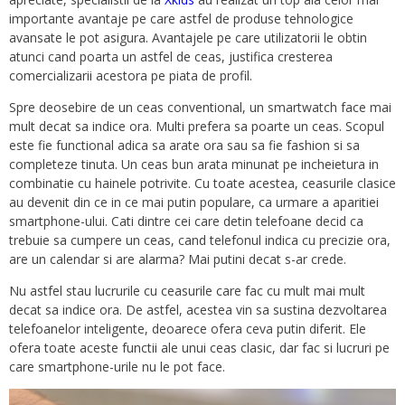
importante avantaje pe care astfel de produse tehnologice
avansate le pot asigura. Avantajele pe care utilizatorii le obtin
atunci cand poarta un astfel de ceas, justifica cresterea
comercializarii acestora pe piata de profil.
Spre deosebire de un ceas conventional, un smartwatch face mai
mult decat sa indice ora. Multi prefera sa poarte un ceas. Scopul
este fie functional adica sa arate ora sau sa fie fashion si sa
completeze tinuta. Un ceas bun arata minunat pe incheietura in
combinatie cu hainele potrivite. Cu toate acestea, ceasurile clasice
au devenit din ce in ce mai putin populare, ca urmare a aparitiei
smartphone-ului. Cati dintre cei care detin telefoane decid ca
trebuie sa cumpere un ceas, cand telefonul indica cu precizie ora,
are un calendar si are alarma? Mai putini decat s-ar crede.
Nu astfel stau lucrurile cu ceasurile care fac cu mult mai mult
decat sa indice ora. De astfel, acestea vin sa sustina dezvoltarea
telefoanelor inteligente, deoarece ofera ceva putin diferit. Ele
ofera toate aceste functii ale unui ceas clasic, dar fac si lucruri pe
care smartphone-urile nu le pot face.