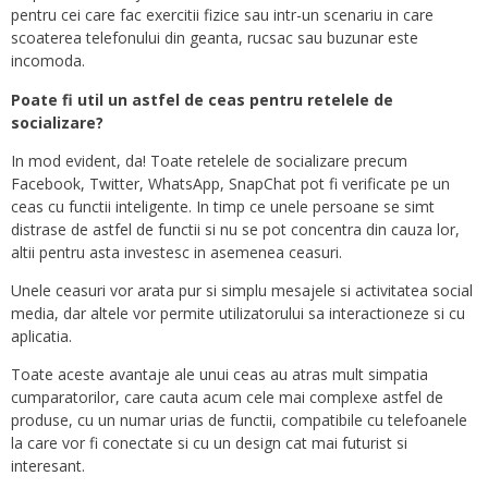
pentru cei care fac exercitii fizice sau intr-un scenariu in care
scoaterea telefonului din geanta, rucsac sau buzunar este
incomoda.
Poate fi util un astfel de ceas pentru retelele de
socializare?
In mod evident, da! Toate retelele de socializare precum
Facebook, Twitter, WhatsApp, SnapChat pot fi verificate pe un
ceas cu functii inteligente. In timp ce unele persoane se simt
distrase de astfel de functii si nu se pot concentra din cauza lor,
altii pentru asta investesc in asemenea ceasuri.
Unele ceasuri vor arata pur si simplu mesajele si activitatea social
media, dar altele vor permite utilizatorului sa interactioneze si cu
aplicatia.
Toate aceste avantaje ale unui ceas au atras mult simpatia
cumparatorilor, care cauta acum cele mai complexe astfel de
produse, cu un numar urias de functii, compatibile cu telefoanele
la care vor fi conectate si cu un design cat mai futurist si
interesant.