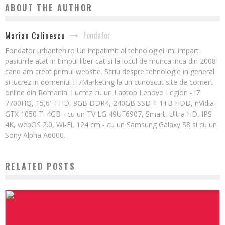
ABOUT THE AUTHOR
Fondator
Marian Calinescu
Fondator urbanteh.ro Un impatimit al tehnologiei imi impart
pasiunile atat in timpul liber cat si la locul de munca inca din 2008
cand am creat primul website. Scriu despre tehnologie in general
si lucrez in domeniul IT/Marketing la un cunoscut site de comert
online din Romania. Lucrez cu un Laptop Lenovo Legion - i7
7700HQ, 15,6" FHD, 8GB DDR4, 240GB SSD + 1TB HDD, nVidia
GTX 1050 Ti 4GB - cu un TV LG 49UF6907, Smart, Ultra HD, IPS
4K, webOS 2.0, Wi-Fi, 124 cm - cu un Samsung Galaxy S8 si cu un
Sony Alpha A6000.
RELATED POSTS