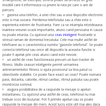
invizibil care il informeaza cu privire la ruta pe care o are de
parcurs;
gasirea unui telefon, a unei chei sau a unui dispozitiv electronic
este si mai usoara. Pierderea telefonului sau a cheii este o
experienta extrem de frustranta. Pare ca se intampla intotdeauna
inaintea vreunei ocazii importante, atunci cand persoana in cauza
nu poate intarzia. Cu ajutorul unui
ceas inteligent
frustrarile si
stresul raman de domeniul trecutului. Cele mai multe astfel de
telefoane au o caracteristica numita “gaseste telefonul”. Se poate
conecta telefonul sau orice alt dispozitiv la aceasta functie si
poate fi apelat prin ceas atunci cand este nevoie.
un astfel de ceas functioneaza precum un bun tracker de
fitness. Multe ceasuri inteligente permit urmarirea
antrenamentelor fitness si ajuta posesorul sa tina pasul cu
obiectivele stabilite. Ce poate face exact un ceas? Poate numara
pasii, distanta, caloriile, ritmul cardiac, ritmul pulsului sau poate
monitoriza somnul;
asigura posibilitatea de a raspunde la mesaje si apeluri
instantaneu. Cu ajutorul unui astfel de ceas, telefonul nu mai
trebuie scos din buzunar. Pot fi primite apeluri sau se poate
raspunde la mesaje din mers. Acest lucru este util mai ales daca