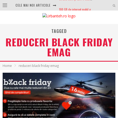
CELE MAI NOI ARTICOLE
100 GB de internet mobil gratuit de la Orange. Fără contract, fără acte și fără obligații
LG lansează televizoarele OLED evo, QNED evo și Micro RGB pentru 2026
După ani de refuzuri, Noctua lansează în sfârșit primul său AIO
TAGGED
REDUCERI BLACK FRIDAY
GoPro revine în competiție: Mission One este răspunsul pe care DJI nu îl aștepta
EMAG
Analiza producției fotovoltaice în România – cât produce un sistem solar pe timp de iarnă?
NVIDIA avertizează: memoria RAM și SSD-urile ar putea deveni și mai scumpe în perioada următoare
Home
reduceri black friday emag
GTA VI poate fi precomandat oficial. Rockstar dezvăluie edițiile oficiale și bonusurile pe care le primești
Ce este eSIM și cum îl activezi pe telefon? Ghid complet pentru Android și iPhone