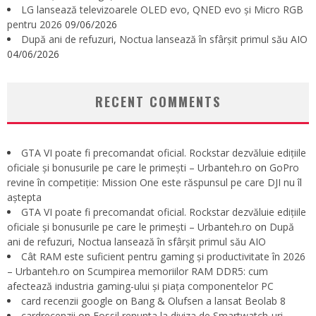
LG lansează televizoarele OLED evo, QNED evo și Micro RGB
pentru 2026
09/06/2026
După ani de refuzuri, Noctua lansează în sfârșit primul său AIO
04/06/2026
RECENT COMMENTS
GTA VI poate fi precomandat oficial. Rockstar dezvăluie edițiile
oficiale și bonusurile pe care le primești – Urbanteh.ro
on
GoPro
revine în competiție: Mission One este răspunsul pe care DJI nu îl
aștepta
GTA VI poate fi precomandat oficial. Rockstar dezvăluie edițiile
oficiale și bonusurile pe care le primești – Urbanteh.ro
on
După
ani de refuzuri, Noctua lansează în sfârșit primul său AIO
Cât RAM este suficient pentru gaming și productivitate în 2026
– Urbanteh.ro
on
Scumpirea memoriilor RAM DDR5: cum
afectează industria gaming-ului și piața componentelor PC
card recenzii google
on
Bang & Olufsen a lansat Beolab 8
cardrecenzii
on
Fossil renunta la diviza de Smartwatch-uri