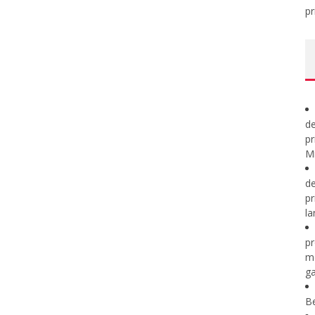
pr
de
pr
Mi
de
pr
la
pr
m
ga
B