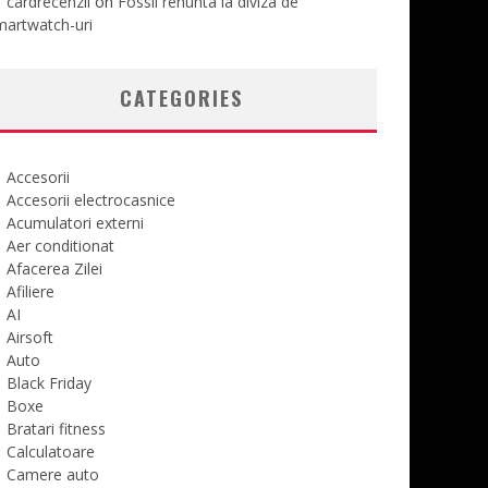
cardrecenzii
on
Fossil renunta la diviza de
martwatch-uri
CATEGORIES
Accesorii
Accesorii electrocasnice
Acumulatori externi
Aer conditionat
Afacerea Zilei
Afiliere
AI
Airsoft
Auto
Black Friday
Boxe
Bratari fitness
Calculatoare
Camere auto