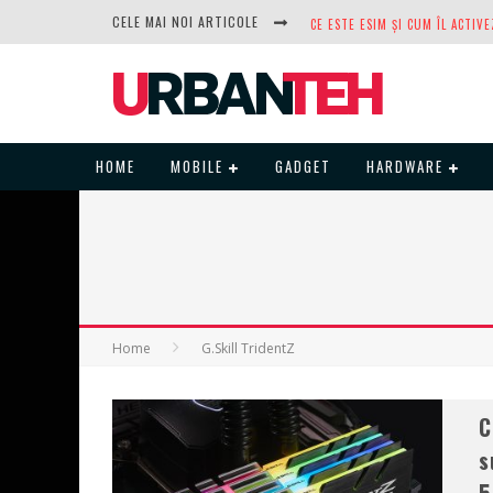
CELE MAI NOI ARTICOLE
DUPĂ ANI DE REFUZURI, NOCTUA
HOME
MOBILE
GADGET
HARDWARE
Home
G.Skill TridentZ
C
s