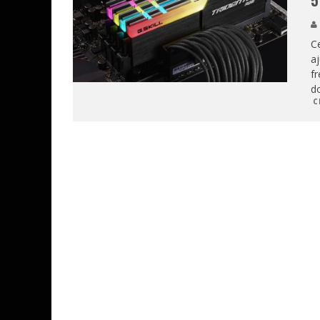
5
Ce
aj
fr
do
C