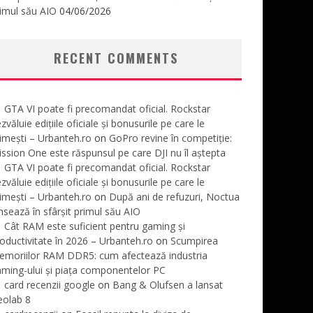
imul său AIO
04/06/2026
RECENT COMMENTS
GTA VI poate fi precomandat oficial. Rockstar
zvăluie edițiile oficiale și bonusurile pe care le
imești – Urbanteh.ro
on
GoPro revine în competiție:
ssion One este răspunsul pe care DJI nu îl aștepta
GTA VI poate fi precomandat oficial. Rockstar
zvăluie edițiile oficiale și bonusurile pe care le
imești – Urbanteh.ro
on
După ani de refuzuri, Noctua
nsează în sfârșit primul său AIO
Cât RAM este suficient pentru gaming și
oductivitate în 2026 – Urbanteh.ro
on
Scumpirea
emoriilor RAM DDR5: cum afectează industria
ming-ului și piața componentelor PC
card recenzii google
on
Bang & Olufsen a lansat
eolab 8