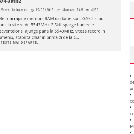
543MHz
Viorel Calinescu
15/06/2018
Memorii RAM
4256
le mai rapide memorii RAM din lume sunt G.Skill si au
uns la viteze de 5543MHz G.Skill sparge barierele
ecventelor si ajunge pana la 5543MHz, viteza record in
meniu, stabilita chiar in prima zi de la C
...
ITESTE MAI DEPARTE...
de
pr
co
co
M