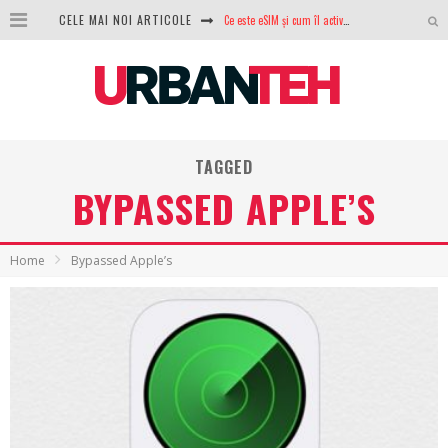
Ce este eSIM și cum îl activezi pe telefon? Ghid complet pentru Android și iPhone
CELE MAI NOI ARTICOLE
100 GB de internet mobil gratuit de la Orange. Fără contract, fără acte și fără obligații
LG lansează televizoarele OLED evo, QNED evo și Micro RGB pentru 2026
După ani de refuzuri, Noctua lansează în sfârșit primul său AIO
TAGGED
GoPro revine în competiție: Mission One este răspunsul pe care DJI nu îl aștepta
BYPASSED APPLE’S
Analiza producției fotovoltaice în România – cât produce un sistem solar pe timp de iarnă?
NVIDIA avertizează: memoria RAM și SSD-urile ar putea deveni și mai scumpe în perioada următoare
Home
Bypassed Apple’s
GTA VI poate fi precomandat oficial. Rockstar dezvăluie edițiile oficiale și bonusurile pe care le primești