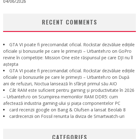
04/06/2026
RECENT COMMENTS
GTA VI poate fi precomandat oficial. Rockstar dezvăluie edițiile
oficiale și bonusurile pe care le primești – Urbanteh.ro
on
GoPro
revine în competiție: Mission One este răspunsul pe care DJI nu îl
aștepta
GTA VI poate fi precomandat oficial. Rockstar dezvăluie edițiile
oficiale și bonusurile pe care le primești – Urbanteh.ro
on
După
ani de refuzuri, Noctua lansează în sfârșit primul său AIO
Cât RAM este suficient pentru gaming și productivitate în 2026
– Urbanteh.ro
on
Scumpirea memoriilor RAM DDR5: cum
afectează industria gaming-ului și piața componentelor PC
card recenzii google
on
Bang & Olufsen a lansat Beolab 8
cardrecenzii
on
Fossil renunta la diviza de Smartwatch-uri
CATEGORIES