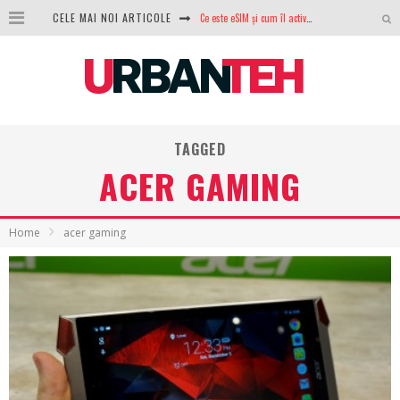
Ce este eSIM și cum îl activezi pe telefon? Ghid complet pentru Android și iPhone
CELE MAI NOI ARTICOLE
100 GB de internet mobil gratuit de la Orange. Fără contract, fără acte și fără obligații
LG lansează televizoarele OLED evo, QNED evo și Micro RGB pentru 2026
După ani de refuzuri, Noctua lansează în sfârșit primul său AIO
TAGGED
GoPro revine în competiție: Mission One este răspunsul pe care DJI nu îl aștepta
ACER GAMING
Analiza producției fotovoltaice în România – cât produce un sistem solar pe timp de iarnă?
NVIDIA avertizează: memoria RAM și SSD-urile ar putea deveni și mai scumpe în perioada următoare
Home
acer gaming
GTA VI poate fi precomandat oficial. Rockstar dezvăluie edițiile oficiale și bonusurile pe care le primești