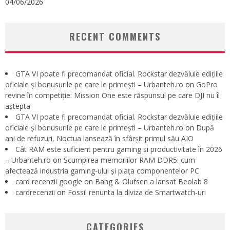
04/06/2026
RECENT COMMENTS
GTA VI poate fi precomandat oficial. Rockstar dezvăluie edițiile
oficiale și bonusurile pe care le primești – Urbanteh.ro
on
GoPro
revine în competiție: Mission One este răspunsul pe care DJI nu îl
aștepta
GTA VI poate fi precomandat oficial. Rockstar dezvăluie edițiile
oficiale și bonusurile pe care le primești – Urbanteh.ro
on
După
ani de refuzuri, Noctua lansează în sfârșit primul său AIO
Cât RAM este suficient pentru gaming și productivitate în 2026
– Urbanteh.ro
on
Scumpirea memoriilor RAM DDR5: cum
afectează industria gaming-ului și piața componentelor PC
card recenzii google
on
Bang & Olufsen a lansat Beolab 8
cardrecenzii
on
Fossil renunta la diviza de Smartwatch-uri
CATEGORIES