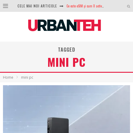
CELE MAI NOI ARTICOLE
100 GB de internet mobil gratuit de la Orange. Fără contract, fără acte și fără obligații
LG lansează televizoarele OLED evo, QNED evo și Micro RGB pentru 2026
După ani de refuzuri, Noctua lansează în sfârșit primul său AIO
GoPro revine în competiție: Mission One este răspunsul pe care DJI nu îl aștepta
TAGGED
MINI PC
Analiza producției fotovoltaice în România – cât produce un sistem solar pe timp de iarnă?
NVIDIA avertizează: memoria RAM și SSD-urile ar putea deveni și mai scumpe în perioada următoare
Home
mini pc
GTA VI poate fi precomandat oficial. Rockstar dezvăluie edițiile oficiale și bonusurile pe care le primești