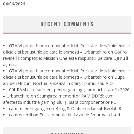
04/06/2026
RECENT COMMENTS
GTA VI poate fi precomandat oficial. Rockstar dezvăluie edițiile
oficiale și bonusurile pe care le primești – Urbanteh.ro
on
GoPro
revine în competiție: Mission One este răspunsul pe care DJI nu îl
aștepta
GTA VI poate fi precomandat oficial. Rockstar dezvăluie edițiile
oficiale și bonusurile pe care le primești – Urbanteh.ro
on
După
ani de refuzuri, Noctua lansează în sfârșit primul său AIO
Cât RAM este suficient pentru gaming și productivitate în 2026
– Urbanteh.ro
on
Scumpirea memoriilor RAM DDR5: cum
afectează industria gaming-ului și piața componentelor PC
card recenzii google
on
Bang & Olufsen a lansat Beolab 8
cardrecenzii
on
Fossil renunta la diviza de Smartwatch-uri