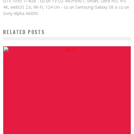
GTX 1050 Ti 4GB - cu un TV LG 49UF6907, Smart, Ultra HD, IPS
4K, webOS 2.0, Wi-Fi, 124 cm - cu un Samsung Galaxy S8 si cu un
Sony Alpha A6000.
RELATED POSTS