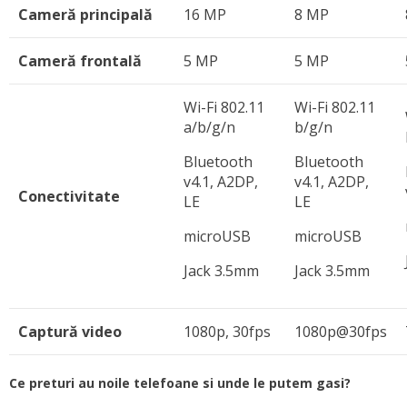
Cameră principală
16 MP
8 MP
Cameră frontală
5 MP
5 MP
Wi-Fi 802.11
Wi-Fi 802.11
a/b/g/n
b/g/n
Bluetooth
Bluetooth
v4.1, A2DP,
v4.1, A2DP,
Conectivitate
LE
LE
microUSB
microUSB
Jack 3.5mm
Jack 3.5mm
Captură video
1080p, 30fps
1080p@30fps
Ce preturi au noile telefoane si unde le putem gasi?