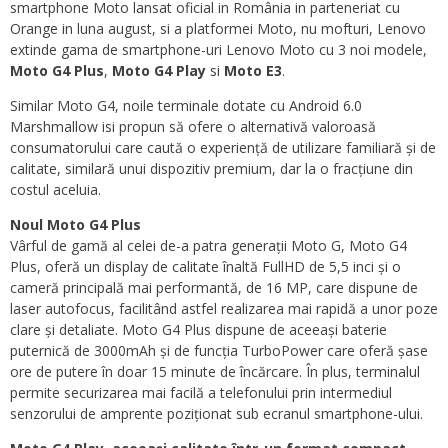
smartphone Moto lansat oficial in România in parteneriat cu
Orange in luna august, si a platformei Moto, nu mofturi, Lenovo
extinde gama de smartphone-uri Lenovo Moto cu 3 noi modele,
Moto G4 Plus
,
Moto G4 Play
si
Moto E3
.
Similar Moto G4, noile terminale dotate cu Android 6.0
Marshmallow isi propun să ofere o alternativă valoroasă
consumatorului care caută o experiență de utilizare familiară și de
calitate, similară unui dispozitiv premium, dar la o fracțiune din
costul aceluia.
Noul Moto G4 Plus
Vârful de gamă al celei de-a patra generații Moto G, Moto G4
Plus, oferă un display de calitate înaltă FullHD de 5,5 inci și o
cameră principală mai performantă, de 16 MP, care dispune de
laser autofocus, facilitând astfel realizarea mai rapidă a unor poze
clare și detaliate. Moto G4 Plus dispune de aceeași baterie
puternică de 3000mAh și de funcția TurboPower care oferă șase
ore de putere în doar 15 minute de încărcare. În plus, terminalul
permite securizarea mai facilă a telefonului prin intermediul
senzorului de amprente poziționat sub ecranul smartphone-ului.