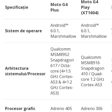
Moto G4
Moto G4
Specificație
Play
Plus
(
XT1604)
Android™
Android™
Sistem de operare
6.0.1,
6.0.1,
Marshmallow
Marshmallow
Qualcomm
MSM8952
Qualcomm
Snapdragon
MSM8916
617 / Octa-
Arhitectura
Snapdragon
core (4×1.5
sistemului/Procesor
410 / Quad-
GHz Cortex-
core 1.2 GHz
A53 & 4×1.2
Cortex-A53
GHz Cortex-
A53)
Procesor grafic
Adreno 405
Adreno 306