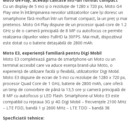
Moto G4 Play, aceeași calitate într-un format compact
Cu un display de 5 inci și o rezoluție de 1280 x 720 px, Moto G4
Play vine în întâmpinarea nevoilor utilizatorilor care își doresc un
smartphone fără mofturi într-un format compact, la un preț și mai
prietenos. Moto G4 Play dispune de un procesor quad-core de 1.2
GHz și de o cameră principală de 8 MP cu autofocus ce permite
realizarea clipurilor video FullHD la 30FPS. Mai mult, dispozitivul
este dotat cu o baterie detașabilă de 2800 mAh.
Moto E3, experiență familiară pentru Digi Mobil
Moto E3 completează gama de smartphone-uri Moto cu un
terminal accesibil care va aduce esența brand-ului Moto, o
experiență de utilizare facilă și flexibilă, utilizatorilor Digi Mobil.
Moto E3 dispune de ecran de 5 inci cu rezoluție de 1280 x 720 px,
procesor Quad Core de 1 GHz, baterie de 2800 mAh, care oferă
un timp de convorbire de până la 13,5 ore și cameră principală de
8 MP cu autofocus și LED Flash. Smartphone-ul Moto E3 este
compatibil cu reţeaua 3G şi 4G Digi Mobil – frecvenţele 2100 MHz
– LTE FDD, bandă 1 şi 2600 MHz – LTE TDD – bandă 38.
Specficiatii tehnice: