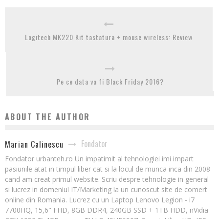
Logitech MK220 Kit tastatura + mouse wireless: Review
Pe ce data va fi Black Friday 2016?
ABOUT THE AUTHOR
Fondator
Marian Calinescu
Fondator urbanteh.ro Un impatimit al tehnologiei imi impart
pasiunile atat in timpul liber cat si la locul de munca inca din 2008
cand am creat primul website. Scriu despre tehnologie in general
si lucrez in domeniul IT/Marketing la un cunoscut site de comert
online din Romania. Lucrez cu un Laptop Lenovo Legion - i7
7700HQ, 15,6" FHD, 8GB DDR4, 240GB SSD + 1TB HDD, nVidia