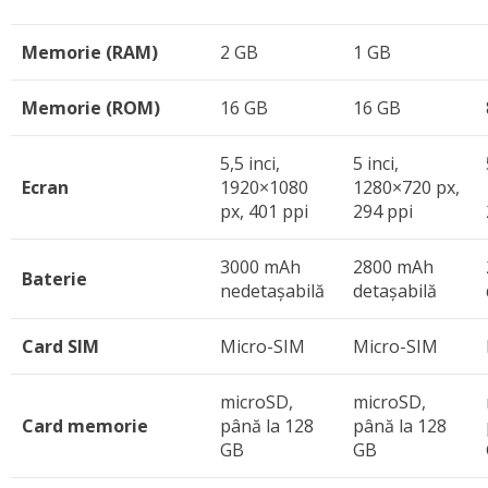
Memorie (RAM)
2 GB
1 GB
Memorie (ROM)
16 GB
16 GB
5,5 inci,
5 inci,
Ecran
1920×1080
1280×720 px,
px, 401 ppi
294 ppi
3000 mAh
2800 mAh
Baterie
nedetașabilă
detașabilă
Card SIM
Micro-SIM
Micro-SIM
microSD,
microSD,
Card memorie
până la 128
până la 128
GB
GB